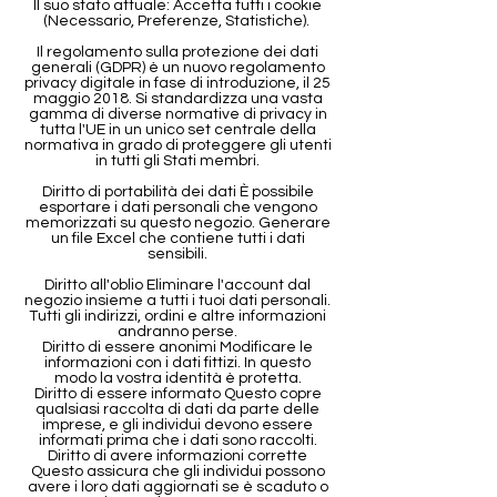
Il suo stato attuale: Accetta tutti i cookie
(Necessario, Preferenze, Statistiche).
Il regolamento sulla protezione dei dati
generali (GDPR) è un nuovo regolamento
privacy digitale in fase di introduzione, il 25
maggio 2018. Si standardizza una vasta
gamma di diverse normative di privacy in
tutta l'UE in un unico set centrale della
normativa in grado di proteggere gli utenti
in tutti gli Stati membri.
Diritto di portabilità dei dati È possibile
esportare i dati personali che vengono
memorizzati su questo negozio. Generare
un file Excel che contiene tutti i dati
sensibili.
Diritto all'oblio Eliminare l'account dal
negozio insieme a tutti i tuoi dati personali.
Tutti gli indirizzi, ordini e altre informazioni
andranno perse.
Diritto di essere anonimi Modificare le
informazioni con i dati fittizi. In questo
modo la vostra identità è protetta.
Diritto di essere informato Questo copre
qualsiasi raccolta di dati da parte delle
imprese, e gli individui devono essere
informati prima che i dati sono raccolti.
Diritto di avere informazioni corrette
Questo assicura che gli individui possono
avere i loro dati aggiornati se è scaduto o