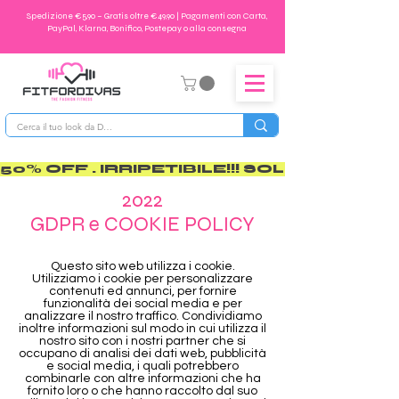
Spedizione €5,90 – Gratis oltre €49,90 | Pagamenti con Carta,
PayPal, Klarna, Bonifico, Postepay o alla consegna
50% OFF . IRRIPETIBILE!!! SOLO PER POCO       
2022
GDPR e COOKIE POLICY
Questo sito web utilizza i cookie.
Utilizziamo i cookie per personalizzare
contenuti ed annunci, per fornire
funzionalità dei social media e per
analizzare il nostro traffico. Condividiamo
inoltre informazioni sul modo in cui utilizza il
nostro sito con i nostri partner che si
occupano di analisi dei dati web, pubblicità
e social media, i quali potrebbero
combinarle con altre informazioni che ha
fornito loro o che hanno raccolto dal suo