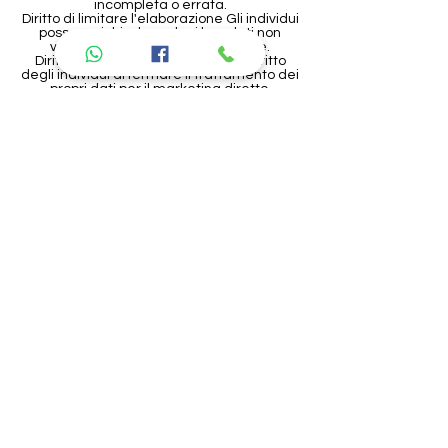
incompleta o errata.
Diritto di limitare l'elaborazione Gli individui
possono richiedere che i loro dati non
viene utilizzato per l'elaborazione.
Diritto di oggetto Questo include diritto
degli individui di fermare il trattamento dei
propri dati per il marketing diretto.
Diritto di essere un avviso Se v'è stata una
violazione dei dati che compromette una
dei dati personali dei clienti, si ha il diritto di
essere informati entro 72 ore
dopo aver preso coscienza della
violazione.
legge Cookie Quasi tutti i siti web utilizzano
i cookies - piccoli file di dati - per
memorizzare le informazioni nei popoli
browser web. Alcuni siti web contengono
centinaia di loro.
Fit for divas
di Ferroni Barbara
Via Ugo Crescenzi, 25
Colonnella (TE)
P.IVA IT01942310671