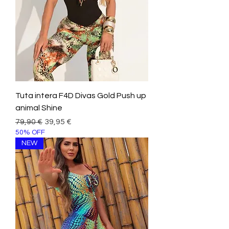
Tuta intera F4D Divas Gold Push up
animal Shine
Prezzo regolare
Prezzo scontato
79,90 €
39,95 €
50% OFF
NEW