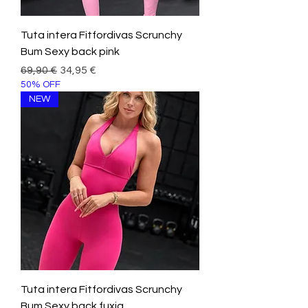
Tuta intera Fitfordivas Scrunchy
Bum Sexy back pink
Prezzo regolare
Prezzo scontato
69,90 €
34,95 €
50% OFF
NEW
Tuta intera Fitfordivas Scrunchy
Bum Sexy back fuxia