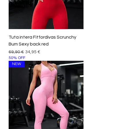
Tuta intera Fitfordivas Scrunchy
Bum Sexy back red
Prezzo regolare
Prezzo scontato
69,90 €
34,95 €
50% OFF
NEW