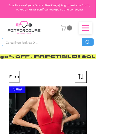
Spedizione €5,90 – Gratis oltre €49,90 | Pagamenti con Carta,
PayPal, Klarna, Bonifico, Postepay o alla consegna
50% OFF . IRRIPETIBILE!!! SOLO PER POCO       
Filtra
NEW