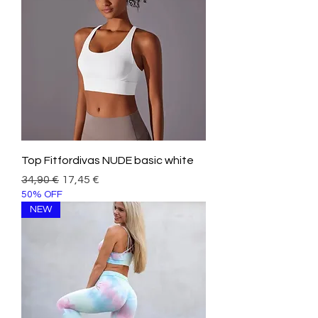
Top Fitfordivas NUDE basic white
Prezzo regolare
Prezzo scontato
34,90 €
17,45 €
50% OFF
NEW