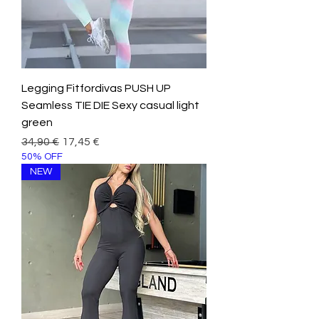
Legging Fitfordivas PUSH UP
Seamless TIE DIE Sexy casual light
green
Prezzo regolare
Prezzo scontato
34,90 €
17,45 €
50% OFF
NEW