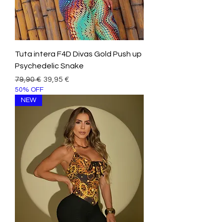
Tuta intera F4D Divas Gold Push up
Psychedelic Snake
Prezzo regolare
Prezzo scontato
79,90 €
39,95 €
50% OFF
NEW