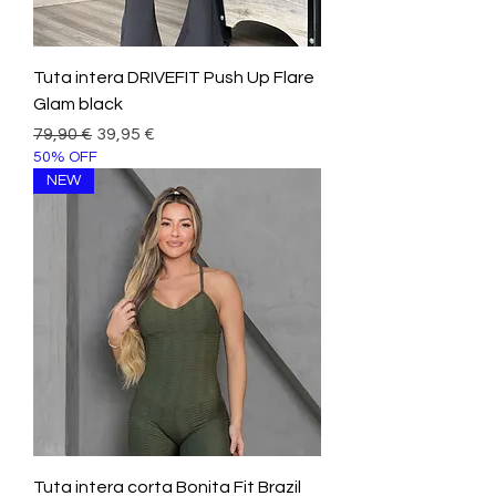
Tuta intera DRIVEFIT Push Up Flare
Glam black
Prezzo regolare
Prezzo scontato
79,90 €
39,95 €
50% OFF
NEW
Tuta intera corta Bonita Fit Brazil