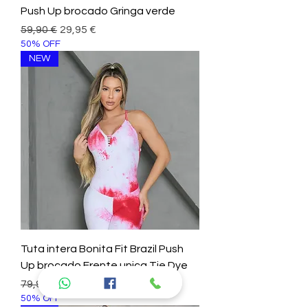
Push Up brocado Gringa verde
Prezzo regolare
Prezzo scontato
59,90 €
29,95 €
50% OFF
NEW
Tuta intera Bonita Fit Brazil Push
Up brocado Frente unica Tie Dye
Prezzo regolare
Prezzo scontato
79,90 €
39,95 €
50% OFF