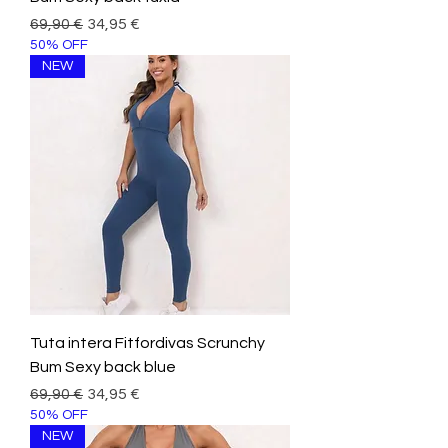
Prezzo regolare
Prezzo scontato
69,90 €
34,95 €
50% OFF
NEW
Tuta intera Fitfordivas Scrunchy
Bum Sexy back blue
Prezzo regolare
Prezzo scontato
69,90 €
34,95 €
50% OFF
NEW