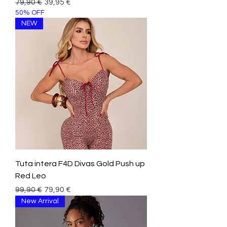
Prezzo regolare
Prezzo scontato
79,90 €
39,95 €
50% OFF
NEW
Tuta intera F4D Divas Gold Push up
Red Leo
Prezzo regolare
Prezzo scontato
99,90 €
79,90 €
New Arrival