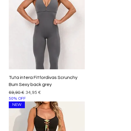
Tuta intera Fitfordivas Scrunchy
Bum Sexy back grey
Prezzo regolare
Prezzo scontato
69,90 €
34,95 €
50% OFF
NEW