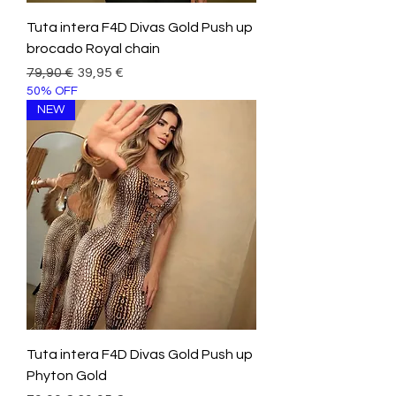
Tuta intera F4D Divas Gold Push up
brocado Royal chain
Prezzo regolare
Prezzo scontato
79,90 €
39,95 €
50% OFF
NEW
Tuta intera F4D Divas Gold Push up
Phyton Gold