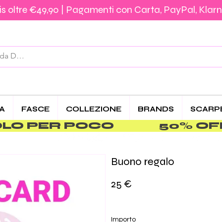
s oltre €49,90 | Pagamenti con Carta, PayPal, Klarn
Spedizione €5,90 – Gratis da €39,90 | Pagamenti 
CA
FASCE
COLLEZIONE
BRANDS
SCARP
PER POCO               
Buono regalo
25 €
Importo