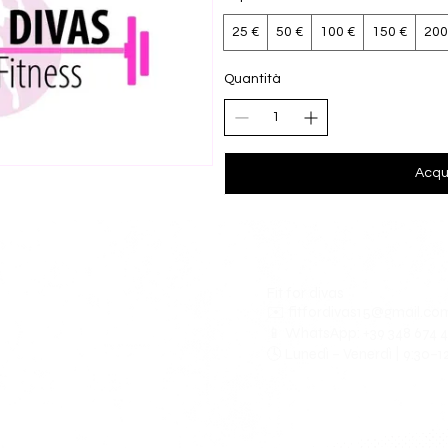
25 €
50 €
100 €
150 €
200
Quantità
Acqu
Fit for divas
✉️
fitfordivas15@gmail.co
📱 WhatsApp: +39 348 674 
🕓 Lunedì – Venerdì | 9:30–1
Politica spedizioni e f