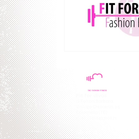
Fit for divas
di Ferroni Barbara
Via Ugo Crescenzi, 25
Colonnella (TE)
P.IVA IT01942310671
About us