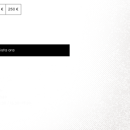
 €
250 €
ista ora
m
4340
2:30 / 15:30–18:30
orme di pagamento