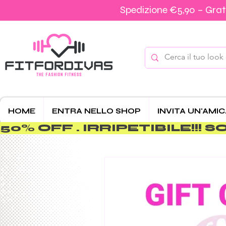
Spedizione €5,90 – Grati
HOME
ENTRA NELLO SHOP
INVITA UN'AMI
50% OFF . IRRIPETIBILE!!! SOLO 