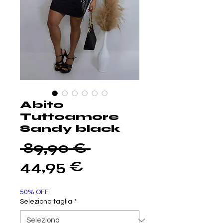
Abito
Tuttoamore
Sandy black
Prezzo
 89,90 € 
Prezzo
regolare
44,95 €
scontato
50% OFF
Seleziona taglia
*