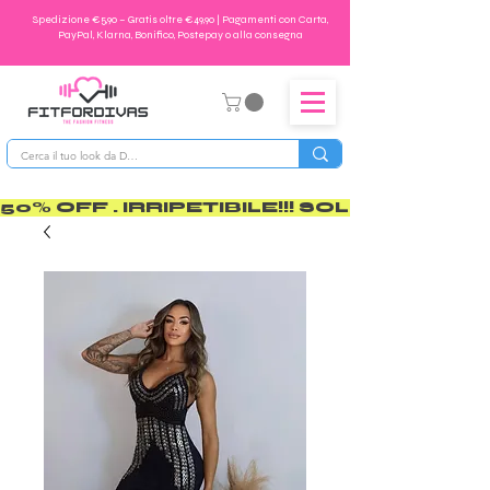
Spedizione €5,90 – Gratis oltre €49,90 | Pagamenti con Carta,
PayPal, Klarna, Bonifico, Postepay o alla consegna
50% OFF . IRRIPETIBILE!!! SOLO PER POCO       