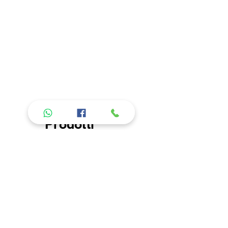
errori nel lavaggio. Per la descrizione
delle caratteristiche del tipo di
tessuto, andare nella sezione "About
us" "I nostri prodotti".
Prodotti
consigliati