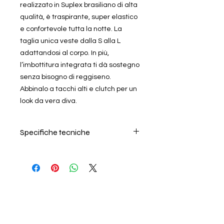
realizzato in Suplex brasiliano di alta
qualità, è traspirante, super elastico
e confortevole tutta la notte. La
taglia unica veste dalla S alla L
adattandosi al corpo. In più,
l’imbottitura integrata ti dà sostegno
senza bisogno di reggiseno.
Abbinalo a tacchi alti e clutch per un
look da vera diva.
Specifiche tecniche
Per il lavaggio seguire
attentamente le istruzioni riportate
nell'etichetta all'interno del prodotto.
Si consiglia di lavare in acqua
fredda, non lasciare in ammollo e
non usare ammorbidente. L'azienda
non risponde di danni causati da