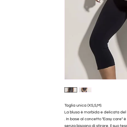
Taglia unica (XS,S,M).
La blusa è morbida e delicata del 
. In base al concetto "Easy care" è
senza bisogno di stirare. Il suo te