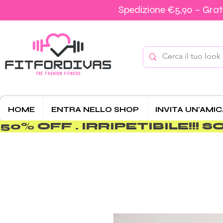
Spedizione €5,90 – Grati
HOME
ENTRA NELLO SHOP
INVITA UN'AMI
50% OFF . IRRIPETIBILE!!! SOLO 