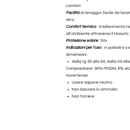
comfort.
Facilità
di lavaggio: facile da lava
stiro.
Comfort termico
: trasferimento ra
all'ambiente attraverso il tessuto.
Protezione solare
: 50+.
Indicazioni per l'uso
: in palestra o
dimensioni:
dalla tg 38 alla 44, dalla XS all
Composizione: 94% MODAL 6% el
Avvertenze:
Usare sapone neutro;
Non lasciare in ammollo;
Non torcere