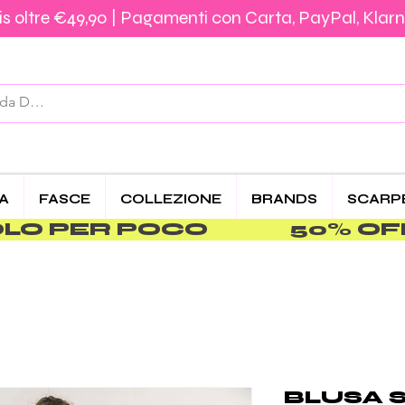
s oltre €49,90 | Pagamenti con Carta, PayPal, Klarn
Spedizione €5,90 – Gratis da €39,90 | Pagamenti 
CA
FASCE
COLLEZIONE
BRANDS
SCARP
PER POCO               
BLUSA S