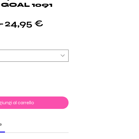
GOAL 1091
Prezzo
Prezzo
 
24,95 €
regolare
scontato
iungi al carrello
e