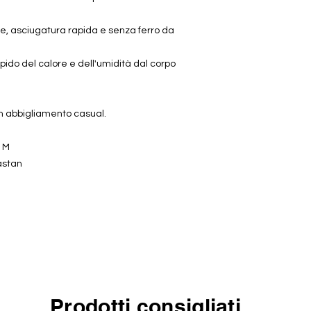
re, asciugatura rapida e senza ferro da
pido del calore e dell'umidità dal corpo
 in abbigliamento casual.
a M
astan
Prodotti consigliati