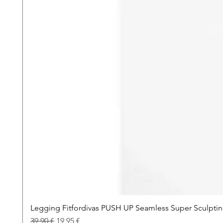
Legging Fitfordivas PUSH UP Seamless Super Sculpti
Prezzo regolare
Prezzo scontato
39,90 €
19,95 €