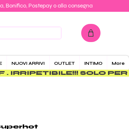
a, Bonifico, Postepay o alla consegna
con Carta, PayPal, Klarna, Bonifico, Postepay o alla consegna
E
NUOVI ARRIVI
OUTLET
INTIMO
More
uperhot