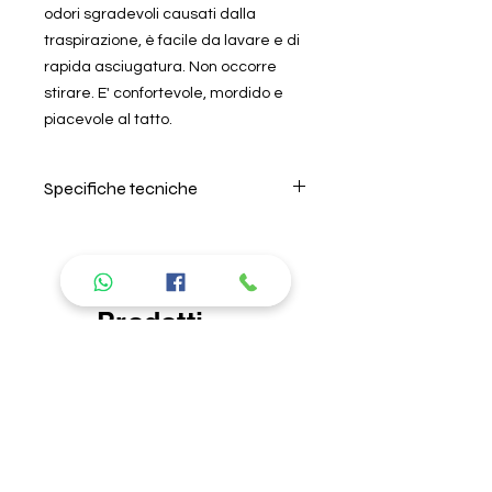
odori sgradevoli causati dalla
traspirazione, è facile da lavare e di
rapida asciugatura. Non occorre
stirare. E' confortevole, mordido e
piacevole al tatto.
Specifiche tecniche
Per il lavaggio seguire
attentamente le istruzioni riportate
nell'etichetta all'interno del prodotto.
Si consiglia di lavare in acqua
Prodotti
fredda, non lasciare in ammollo e
non usare ammorbidente. L'azienda
consigliati
non risponde di danni causati da
errori nel lavaggio. Per la descrizione
delle caratteristiche del tipo di
tessuto, andare nella sezione "About
us" "I nostri prodotti".