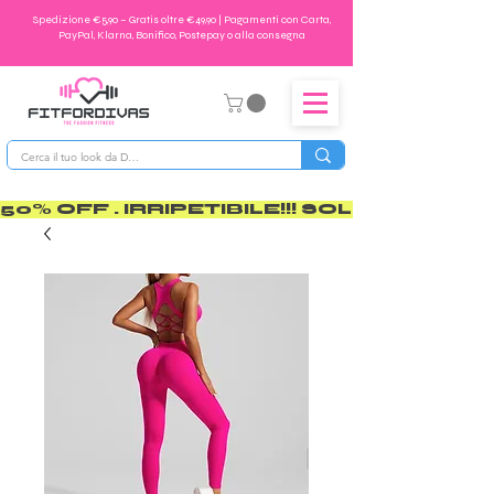
Spedizione €5,90 – Gratis oltre €49,90 | Pagamenti con Carta,
PayPal, Klarna, Bonifico, Postepay o alla consegna
50% OFF . IRRIPETIBILE!!! SOLO PER POCO       