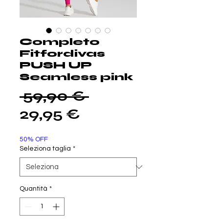
Completo
Fitfordivas
PUSH UP
Seamless pink
Prezzo
 59,90 € 
Prezzo
regolare
29,95 €
scontato
50% OFF
Seleziona taglia
*
Quantità
*