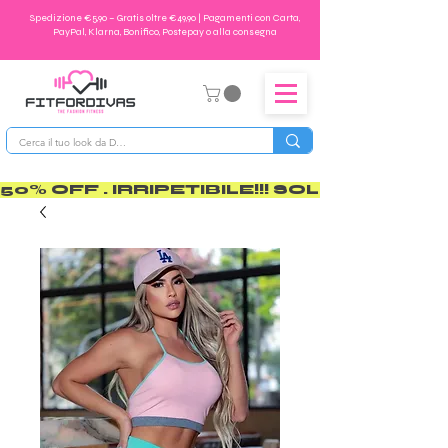
Spedizione €5,90 – Gratis oltre €49,90 | Pagamenti con Carta,
PayPal, Klarna, Bonifico, Postepay o alla consegna
50% OFF . IRRIPETIBILE!!! SOLO PER POCO       