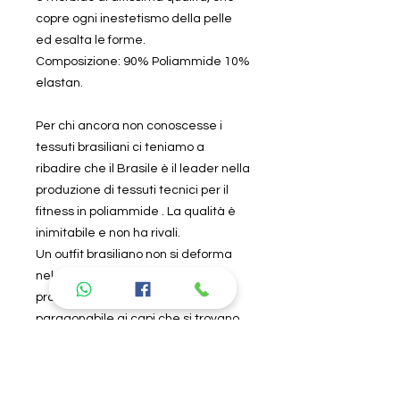
copre ogni inestetismo della pelle
ed esalta le forme.
Composizione: 90% Poliammide 10%
elastan.
Per chi ancora non conoscesse i
tessuti brasiliani ci teniamo a
ribadire che il Brasile è il leader nella
produzione di tessuti tecnici per il
fitness in poliammide . La qualità è
inimitabile e non ha rivali.
Un outfit brasiliano non si deforma
nel tempo ed è per sempre . Se lo
provi non lo lasci più perché non è
paragonabile ai capi che si trovano
in commercio.
Specifiche tecniche