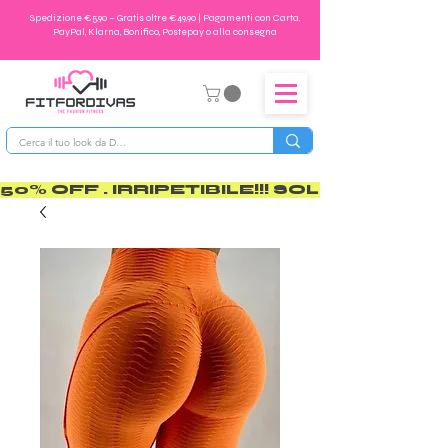
Spedizione €5,90 – Gratis oltre €49,90 | Pagamenti con Carta,
PayPal, Klarna, Bonifico, Postepay o alla consegna
50% OFF . IRRIPETIBILE!!! SOLO PER POCO       