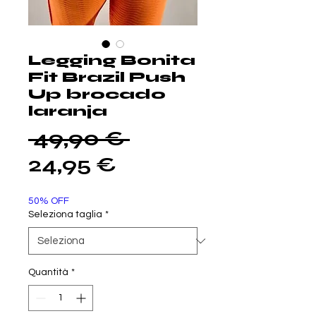
Legging Bonita
Fit Brazil Push
Up brocado
laranja
Prezzo
 49,90 € 
Prezzo
regolare
24,95 €
scontato
50% OFF
Seleziona taglia
*
Quantità
*