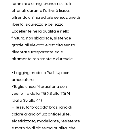
femminile e migliorano i risultati
ottenuti durante l'attività fisica,
offrendo un'incredibile sensazione di
libertà, sicurezza e bellezza.
Eccellente nella qualità e nella
finitura, non sbiadisce, si stende
grazie all'elevata elasticità senza
diventare trasparente ed è
altamente resistente e durevole.
• Legging modello Push Up con
arricciatura.
-Taglia unica M brasiliana con
vestibilità dalla TG XS alla TG M
(dalla 38 alla 44).
– Tessuto "brocado" brasiliano di
colore arancio fluo: anticellulite ,
elasticizzato, modellante, resistente
e morbido di altissima qualità, che