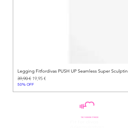
Legging Fitfordivas PUSH UP Seamless Super Sculpti
Prezzo regolare
Prezzo scontato
39,90 €
19,95 €
50% OFF
Fit for divas
di Ferroni Barbara