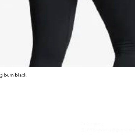
ng bum black
Fit for divas
✉️
fitfordivas15@gmail.co