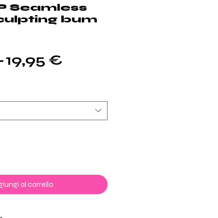
P Seamless
culpting bum
Prezzo
Prezzo
 
19,95 €
regolare
scontato
iungi al carrello