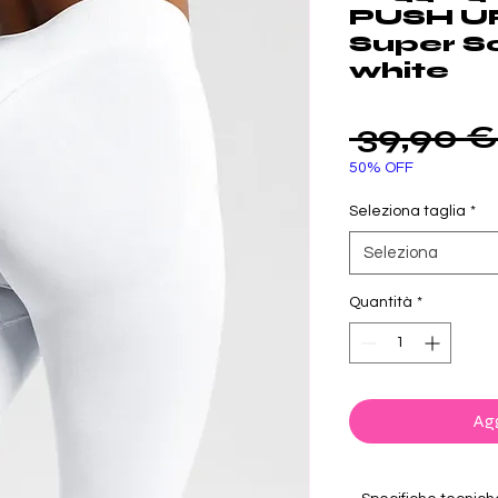
PUSH U
Super S
white
 39,90 €
50% OFF
Seleziona taglia
*
Seleziona
Quantità
*
Agg