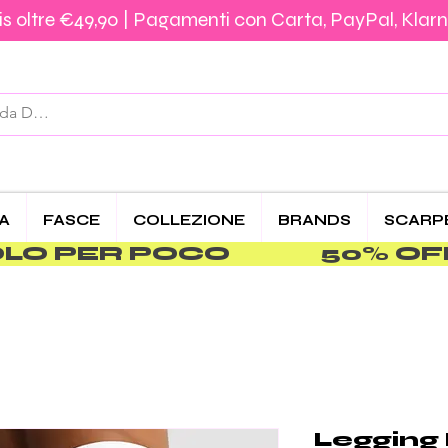
s oltre €49,90 | Pagamenti con Carta, PayPal, Klarn
Spedizione €5,90 – Gratis da €39,90 | Pagamenti 
CA
FASCE
COLLEZIONE
BRANDS
SCARP
PER POCO               
Legging 