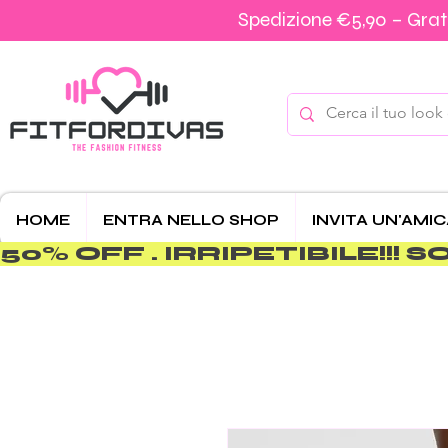
Spedizione €5,90 – Grati
HOME
ENTRA NELLO SHOP
INVITA UN'AMI
50% OFF . IRRIPETIBILE!!! SOLO 