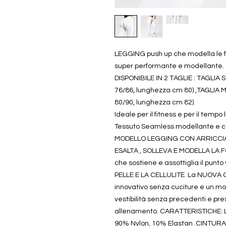
LEGGING push up che modella le fo
super performante e modellante.
DISPONIBILE IN 2 TAGLIE : TAGLIA S
76/86, lunghezza cm 80) ,TAGLIA M 
80/90, lunghezza cm 82).
Ideale per il fitness e per il temp
Tessuto Seamless modellante e con
MODELLO LEGGING CON ARRICCI
ESALTA , SOLLEVA E MODELLA LA F
che sostiene e assottiglia il pun
PELLE E LA CELLULITE. La NUOVA C
innovativo senza cuciture e un mo
vestibilità senza precedenti e pres
allenamento. CARATTERISTICHE: L
90% Nylon, 10% Elastan .CINTURA: 