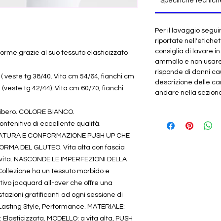
Specifiche tecnich
Per il lavaggio segui
riportate nell'etichet
consiglia di lavare i
rme grazie al suo tessuto elasticizzato
ammollo e non usar
risponde di danni cau
 ( veste tg 38/40. Vita cm 54/64, fianchi cm
descrizione delle car
(veste tg 42/44). Vita cm 60/70, fianchi
andare nella sezione "
o libero. COLORE BIANCO.
tenitivo di eccellente qualità.
ATURA E CONFORMAZIONE PUSH UP CHE
ORMA DEL GLUTEO. Vita alta con fascia
to vita. NASCONDE LE IMPERFEZIONI DELLA
ollezione ha un tessuto morbido e
tivo jacquard all-over che offre una
tazioni gratificanti ad ogni sessione di
asting Style, Performance. MATERIALE:
Elasticizzata. MODELLO: a vita alta, PUSH