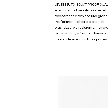
UP. TESSUTO: SQUAT PROOF QUALIT
elasticizzato. Esercita una perfe
tocco fresco e fornisce una grande
trasferimento di calore e umidità d
elasticizzato e resistente. Non cr
traspirazione, è facile da lavare e
E' confortevole, mordido e piacevol