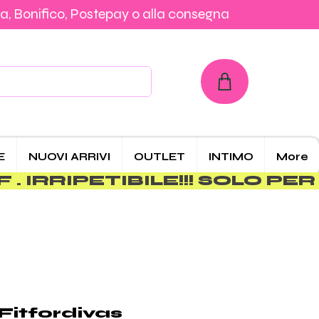
a, Bonifico, Postepay o alla consegna
con Carta, PayPal, Klarna, Bonifico, Postepay o alla consegna
E
NUOVI ARRIVI
OUTLET
INTIMO
More
Fitfordivas