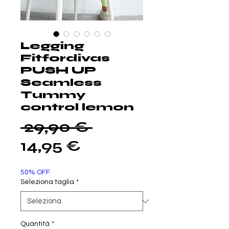
Legging
Fitfordivas
PUSH UP
Seamless
Tummy
control lemon
Prezzo
 29,90 € 
Prezzo
regolare
14,95 €
scontato
50% OFF
Seleziona taglia
*
Quantità
*