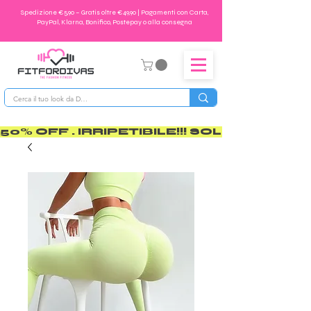
Spedizione €5,90 – Gratis oltre €49,90 | Pagamenti con Carta,
PayPal, Klarna, Bonifico, Postepay o alla consegna
50% OFF . IRRIPETIBILE!!! SOLO PER POCO       