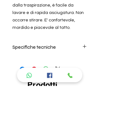
dalla traspirazione, è facile da
lavare e di rapida asciugatura. Non
occorre stirare. E' confortevole,
mordido e piacevole al tatto.
Specifiche tecniche
Per il lavaggio seguire
attentamente le istruzioni riportate
nell'etichetta all'interno del prodotto.
Si consiglia di lavare in acqua
Prodotti
fredda, non lasciare in ammollo e
non usare ammorbidente. L'azienda
consigliati
non risponde di danni causati da
errori nel lavaggio. Per la descrizione
delle caratteristiche del tipo di
tessuto, andare nella sezione "About
us" "I nostri prodotti".