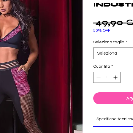
INDUST
 49,90 €
50% OFF
Seleziona taglia
*
Seleziona
Quantità
*
Agg
Specifiche tecnich