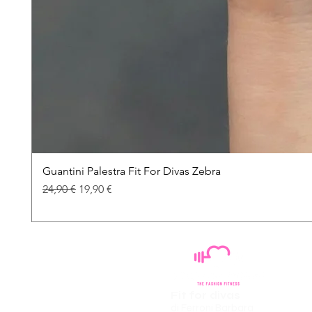
Guantini Palestra Fit For Divas Zebra
Prezzo regolare
Prezzo scontato
24,90 €
19,90 €
Fit for divas
di Ferroni Barbara