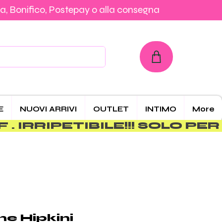
a, Bonifico, Postepay o alla consegna
con Carta, PayPal, Klarna, Bonifico, Postepay o alla consegna
E
NUOVI ARRIVI
OUTLET
INTIMO
More
e Hipkini