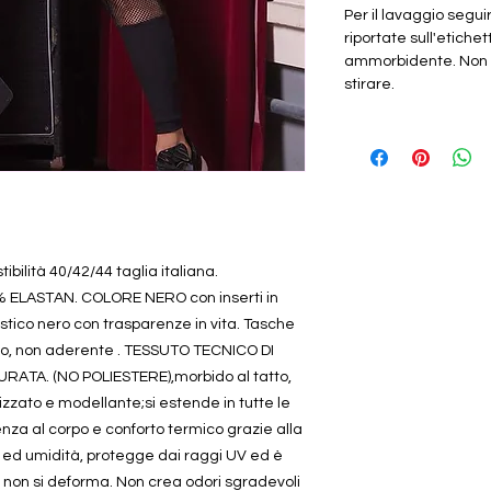
Per il lavaggio segui
riportate sull'etiche
ammorbidente. Non l
stirare.
ibilità 40/42/44 taglia italiana.
ELASTAN. COLORE NERO con inserti in
astico nero con trasparenze in vita. Tasche
do, non aderente . TESSUTO TECNICO DI
ATA. (NO POLIESTERE),morbido al tatto,
zzato e modellante;si estende in tutte le
nza al corpo e conforto termico grazie alla
e ed umidità, protegge dai raggi UV ed è
 e non si deforma. Non crea odori sgradevoli