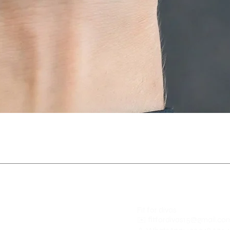
Fit for divas
✉️
fitfordivas15@gmail.co