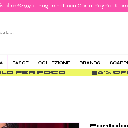
s oltre €49,90 | Pagamenti con Carta, PayPal, Klarn
Spedizione €5,90 – Gratis da €39,90 | Pagamenti 
CA
FASCE
COLLEZIONE
BRANDS
SCARP
PER POCO               
Pantalon