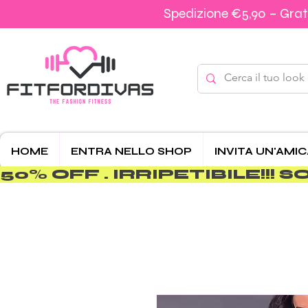
Spedizione €5,90 – Grati
HOME
ENTRA NELLO SHOP
INVITA UN'AMI
50% OFF . IRRIPETIBILE!!! SOLO 