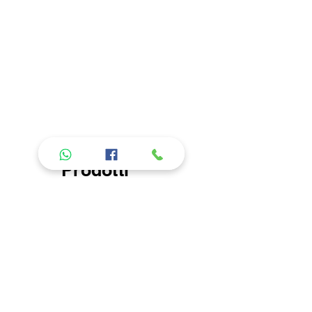
Si consiglia di lavare in acqua
fredda, non lasciare in ammollo e
non usare ammorbidente. L'azienda
non risponde di danni causati da
errori nel lavaggio. Per la descrizione
delle caratteristiche del tipo di
tessuto, andare nella sezione "About
us" "I nostri prodotti".
Prodotti
consigliati