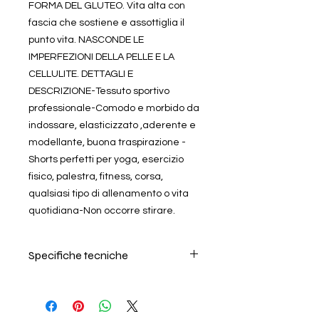
FORMA DEL GLUTEO. Vita alta con
fascia che sostiene e assottiglia il
punto vita. NASCONDE LE
IMPERFEZIONI DELLA PELLE E LA
CELLULITE. DETTAGLI E
DESCRIZIONE-Tessuto sportivo
professionale-Comodo e morbido da
indossare, elasticizzato ,aderente e
modellante, buona traspirazione -
Shorts perfetti per yoga, esercizio
fisico, palestra, fitness, corsa,
qualsiasi tipo di allenamento o vita
quotidiana-Non occorre stirare.
Specifiche tecniche
Per il lavaggio seguire
attentamente le istruzioni riportate
nell'etichetta all'interno del prodotto.