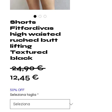
Shorts
Fitfordivas
high waisted
ruched butt
lifting
Textured
black
Prezzo
 24,90 € 
Prezzo
regolare
12,45 €
scontato
50% OFF
Seleziona taglia
*