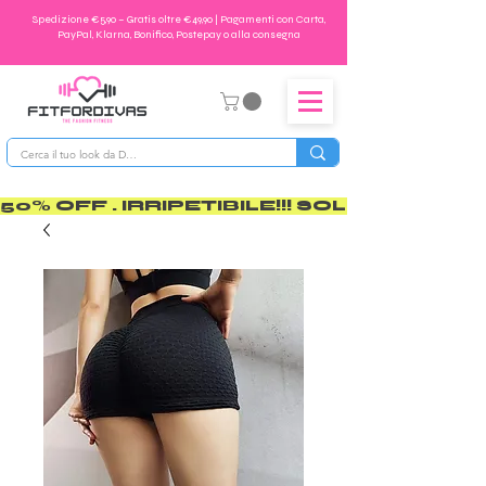
Spedizione €5,90 – Gratis oltre €49,90 | Pagamenti con Carta,
PayPal, Klarna, Bonifico, Postepay o alla consegna
50% OFF . IRRIPETIBILE!!! SOLO PER POCO       