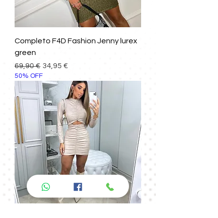
Completo F4D Fashion Jenny lurex
green
Prezzo regolare
Prezzo scontato
69,90 €
34,95 €
50% OFF