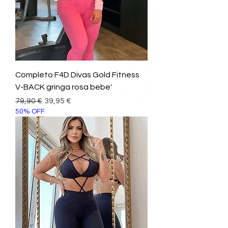
Completo F4D Divas Gold Fitness
V-BACK gringa rosa bebe'
Prezzo regolare
Prezzo scontato
79,90 €
39,95 €
50% OFF