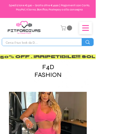
Spedizione €5,90 – Gratis oltre €49,90 | Pagamenti con Carta,
PayPal, Klarna, Bonifico, Postepay o alla consegna
50% OFF . IRRIPETIBILE!!! SOLO PER POCO       
F4D
FASHION