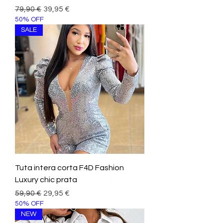
Prezzo regolare
Prezzo scontato
79,90 €
39,95 €
50% OFF
SALE
Tuta intera corta F4D Fashion
Luxury chic prata
Prezzo regolare
Prezzo scontato
59,90 €
29,95 €
50% OFF
NEW