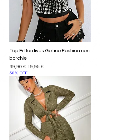
Top Fitfordivas Gotico Fashion con
borchie
Prezzo regolare
Prezzo scontato
39,90 €
19,95 €
50% OFF