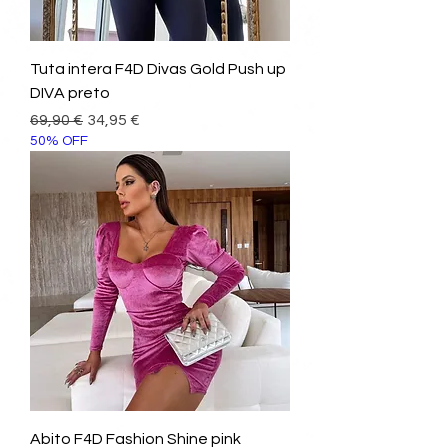
Tuta intera F4D Divas Gold Push up
DIVA preto
Prezzo regolare
Prezzo scontato
69,90 €
34,95 €
50% OFF
Abito F4D Fashion Shine pink