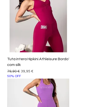
Tuta intera Hipkini Athleisure Bordo'
com silk
Prezzo regolare
Prezzo scontato
79,90 €
39,95 €
50% OFF