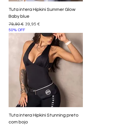
Tuta intera Hipkini Summer Glow
Baby blue
Prezzo regolare
Prezzo scontato
79,90 €
39,95 €
50% OFF
Tuta intera Hipkini Stunning preto
com bojo