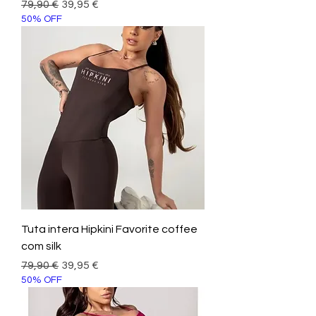
Prezzo regolare
Prezzo scontato
79,90 €
39,95 €
50% OFF
Tuta intera Hipkini Favorite coffee
com silk
Prezzo regolare
Prezzo scontato
79,90 €
39,95 €
50% OFF