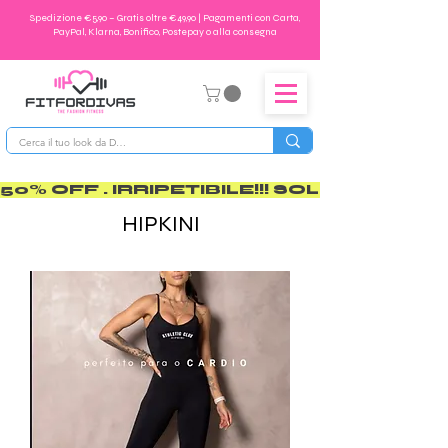
Spedizione €5,90 – Gratis oltre €49,90 | Pagamenti con Carta,
PayPal, Klarna, Bonifico, Postepay o alla consegna
50% OFF . IRRIPETIBILE!!! SOLO PER POCO       
HIPKINI