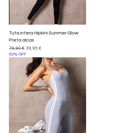
Tuta intera Hipkini Summer Glow
Preta alcas
Prezzo regolare
Prezzo scontato
79,90 €
39,95 €
50% OFF