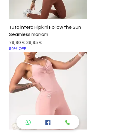
Tuta intera Hipkini Follow the Sun
Seamless marrom
Prezzo regolare
Prezzo scontato
79,90 €
39,95 €
50% OFF