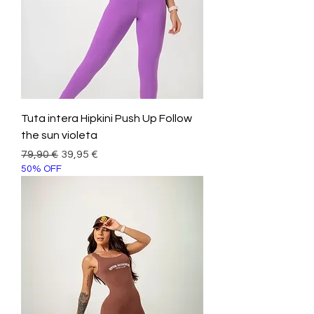
Tuta intera Hipkini Push Up Follow
the sun violeta
Prezzo regolare
Prezzo scontato
79,90 €
39,95 €
50% OFF