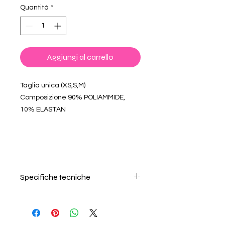
Quantità
*
Aggiungi al carrello
Taglia unica (XS,S,M)
Composizione 90% POLIAMMIDE,
10% ELASTAN
Specifiche tecniche
Per il lavaggio seguire
attentamente le istruzioni riportate
sull'etichetta interna. Non usare