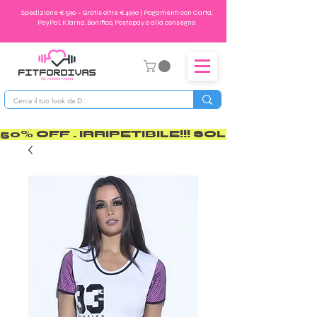
Spedizione €5,90 – Gratis oltre €49,90 | Pagamenti con Carta,
PayPal, Klarna, Bonifico, Postepay o alla consegna
50% OFF . IRRIPETIBILE!!! SOLO PER POCO       