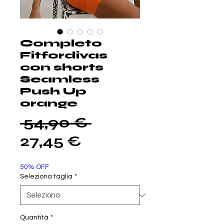
Completo
Fitfordivas
con shorts
Seamless
Push Up
orange
Prezzo
 54,90 € 
Prezzo
regolare
27,45 €
scontato
50% OFF
Seleziona taglia
*
Quantità
*