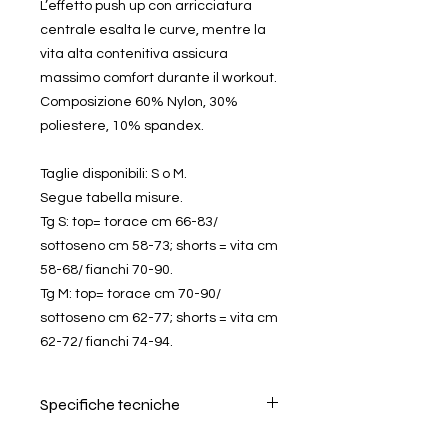
L’effetto push up con arricciatura
centrale esalta le curve, mentre la
vita alta contenitiva assicura
massimo comfort durante il workout.
Composizione 60% Nylon, 30%
poliestere, 10% spandex.
Taglie disponibili: S o M.
Segue tabella misure.
Tg S: top= torace cm 66-83/
sottoseno cm 58-73; shorts = vita cm
58-68/ fianchi 70-90.
Tg M: top= torace cm 70-90/
sottoseno cm 62-77; shorts = vita cm
62-72/ fianchi 74-94.
Specifiche tecniche
Per il lavaggio seguire