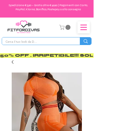
Spedizione €5,90 – Gratis oltre €49,90 | Pagamenti con Carta,
PayPal, Klarna, Bonifico, Postepay o alla consegna
50% OFF . IRRIPETIBILE!!! SOLO PER POCO       