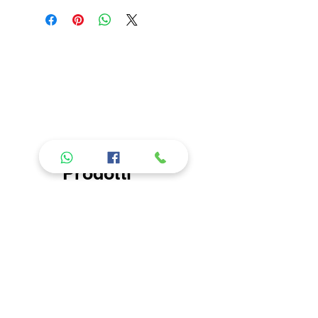
attentamente le istruzioni riportate
nell'etichetta all'interno del prodotto.
Si consiglia di lavare in acqua
fredda, non lasciare in ammollo e
non usare ammorbidente. L'azienda
non risponde di danni causati da
errori nel lavaggio. Per la descrizione
delle caratteristiche del tipo di
tessuto, andare nella sezione "About
us" "I nostri prodotti".
Prodotti
consigliati