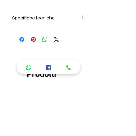
Specifiche tecniche
Per il lavaggio seguire
attentamente le istruzioni riportate
nell'etichetta all'interno del prodotto.
Si consiglia di lavare in acqua
fredda, non lasciare in ammollo e
non usare ammorbidente. L'azienda
non risponde di danni causati da
Prodotti
errori nel lavaggio. Per la descrizione
delle caratteristiche del tipo di
consigliati
tessuto, andare nella sezione "About
us" "I nostri prodotti".