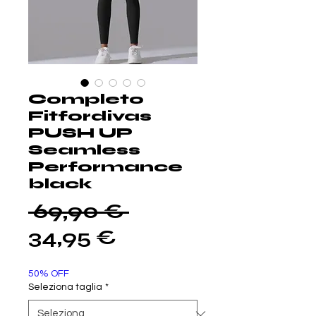
Completo
Fitfordivas
PUSH UP
Seamless
Performance
black
Prezzo
 69,90 € 
Prezzo
regolare
34,95 €
scontato
50% OFF
Seleziona taglia
*