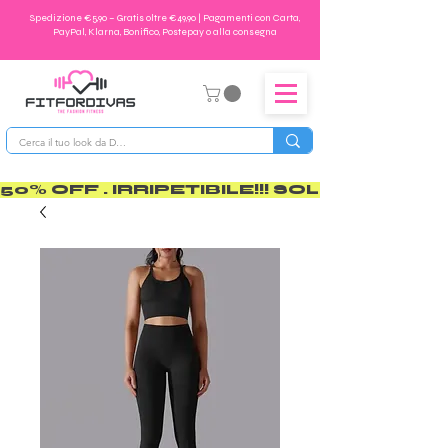
Spedizione €5,90 – Gratis oltre €49,90 | Pagamenti con Carta,
PayPal, Klarna, Bonifico, Postepay o alla consegna
50% OFF . IRRIPETIBILE!!! SOLO PER POCO       