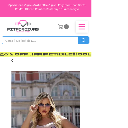
Spedizione €5,90 – Gratis oltre €49,90 | Pagamenti con Carta,
PayPal, Klarna, Bonifico, Postepay o alla consegna
50% OFF . IRRIPETIBILE!!! SOLO PER POCO       