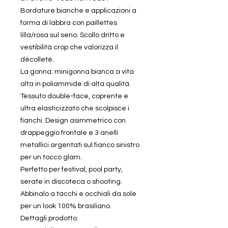
Bordature bianche e applicazioni a
forma di labbra con paillettes
lilla/rosa sul seno. Scollo dritto e
vestibilità crop che valorizza il
décolleté.
La gonna: minigonna bianca a vita
alta in poliammide di alta qualità.
Tessuto double-face, coprente e
ultra elasticizzato che scolpisce i
fianchi. Design asimmetrico con
drappeggio frontale e 3 anelli
metallici argentati sul fianco sinistro
per un tocco glam.
Perfetto per festival, pool party,
serate in discoteca o shooting.
Abbinalo a tacchi e occhiali da sole
per un look 100% brasiliano.
Dettagli prodotto: