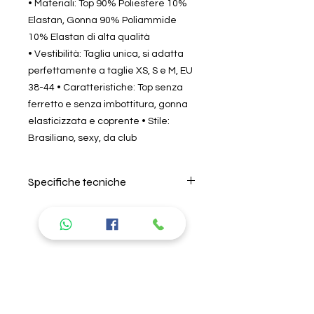
• Materiali: Top 90% Poliestere 10%
Elastan, Gonna 90% Poliammide
10% Elastan di alta qualità
• Vestibilità: Taglia unica, si adatta
perfettamente a taglie XS, S e M, EU
38-44 • Caratteristiche: Top senza
ferretto e senza imbottitura, gonna
elasticizzata e coprente • Stile:
Brasiliano, sexy, da club
Specifiche tecniche
Per il lavaggio seguire
attentamente le istruzioni riportate
nell'etichetta all'interno del prodotto.
Si consiglia di lavare in acqua
Prodotti
fredda, non lasciare in ammollo e
non usare ammorbidente. L'azienda
consigliati
non risponde di danni causati da
errori nel lavaggio. Per la descrizione