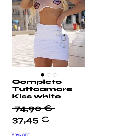
Completo
Tuttoamore
Kiss white
Prezzo
 74,90 € 
Prezzo
regolare
37,45 €
scontato
50% OFF