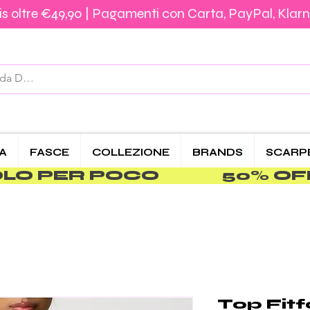
s oltre €49,90 | Pagamenti con Carta, PayPal, Klarn
Spedizione €5,90 – Gratis da €39,90 | Pagamenti 
CA
FASCE
COLLEZIONE
BRANDS
SCARP
PER POCO               
Top Fit