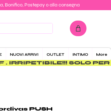
a, Bonifico, Postepay o alla consegna
con Carta, PayPal, Klarna, Bonifico, Postepay o alla consegna
E
NUOVI ARRIVI
OUTLET
INTIMO
More
fordivas PUSH