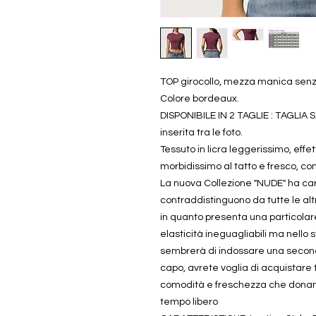
TOP girocollo, mezza manica senza
Colore bordeaux.
DISPONIBILE IN 2 TAGLIE : TAGLIA S/
inserita tra le foto.
Tessuto in licra leggerissimo, effe
morbidissimo al tatto e fresco, c
La nuova Collezione "NUDE" ha cara
contraddistinguono da tutte le altr
in quanto presenta una particola
elasticità ineguagliabili ma nello
sembrerà di indossare una second
capo, avrete voglia di acquistare t
comodità e freschezza che donano i
tempo libero