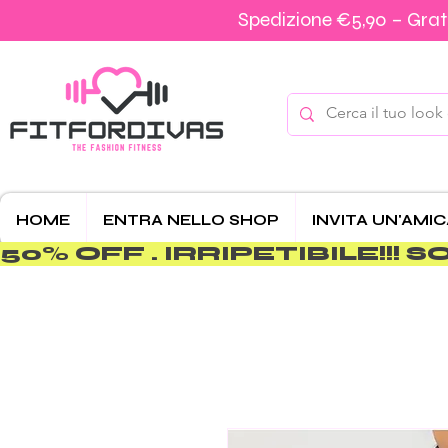
Spedizione €5,90 – Grati
HOME
ENTRA NELLO SHOP
INVITA UN'AMI
50% OFF . IRRIPETIBILE!!! SOLO 