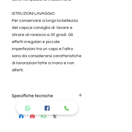
ISTRUZIONI LAVAGGIO:
Per conservare a lungo la bellezza
del capo,si consiglia di lavare e
stirare al rovescio a 30 gradi. Gli
effetti irregolari e piccole
imperfezioni tra un capo e l'altro
sono da considerarsi caratteristiche
di lavorazioni fatte a mano e non
difetti.
Specifiche tecniche
Per il lavaggio seguire
attentamente le istruzioni riportate
sull'etichetta interna. Lavare in
lavatrice al rovescio a 30 gradi. Non
Prodotti
candeggiare. Stirare al rovescio.