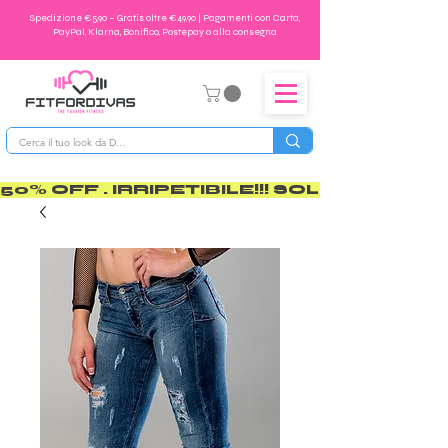
Spedizione €5,90 – Gratis oltre €49,90 | Pagamenti con Carta,
PayPal, Klarna, Bonifico, Postepay o alla consegna
50% OFF . IRRIPETIBILE!!! SOLO PER POCO       