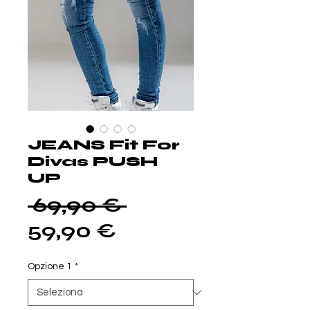
JEANS Fit For
Divas PUSH
UP
Prezzo
 69,90 € 
Prezzo
regolare
59,90 €
scontato
Opzione 1
*