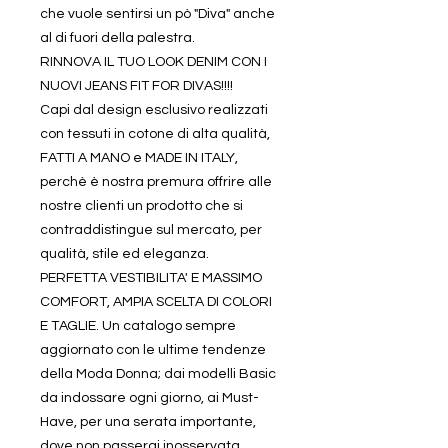
che vuole sentirsi un pò "Diva" anche
al di fuori della palestra.
RINNOVA IL TUO LOOK DENIM CON I
NUOVI JEANS FIT FOR DIVAS!!!!
Capi dal design esclusivo realizzati
con tessuti in cotone di alta qualità,
FATTI A MANO e MADE IN ITALY,
perchè è nostra premura offrire alle
nostre clienti un prodotto che si
contraddistingue sul mercato, per
qualità, stile ed eleganza.
PERFETTA VESTIBILITA' E MASSIMO
COMFORT, AMPIA SCELTA DI COLORI
E TAGLIE. Un catalogo sempre
aggiornato con le ultime tendenze
della Moda Donna; dai modelli Basic
da indossare ogni giorno, ai Must-
Have, per una serata importante,
dove non passerai inosservata.