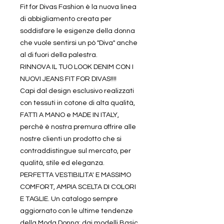
Fit for Divas Fashion è la nuova linea
di abbigliamento creata per
soddisfare le esigenze della donna
che vuole sentirsi un pò "Diva" anche
al di fuori della palestra.
RINNOVA IL TUO LOOK DENIM CON I
NUOVI JEANS FIT FOR DIVAS!!!!
Capi dal design esclusivo realizzati
con tessuti in cotone di alta qualità,
FATTI A MANO e MADE IN ITALY,
perchè è nostra premura offrire alle
nostre clienti un prodotto che si
contraddistingue sul mercato, per
qualità, stile ed eleganza.
PERFETTA VESTIBILITA' E MASSIMO
COMFORT, AMPIA SCELTA DI COLORI
E TAGLIE. Un catalogo sempre
aggiornato con le ultime tendenze
della Moda Donna; dai modelli Basic