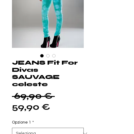
JEANS Fit For
Divas
SAUVAGE
celeste
Prezzo
 69,90 € 
Prezzo
regolare
59,90 €
scontato
Opzione 1
*