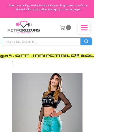
Spedizione €5,90 – Gratis oltre €49,90 | Pagamenti con Carta,
PayPal, Klarna, Bonifico, Postepay o alla consegna
50% OFF . IRRIPETIBILE!!! SOLO PER POCO       