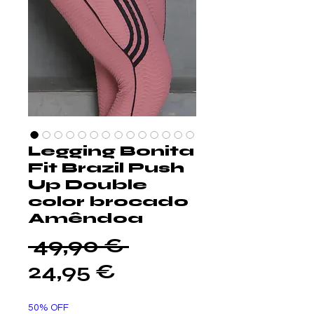
Legging Bonita
Fit Brazil Push
Up Double
color brocado
Amêndoa
Prezzo
 49,90 € 
Prezzo
regolare
24,95 €
scontato
50% OFF