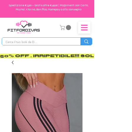
Spedizione €5,90 – Gratis oltre €49,90 | Pagamenti con Carta,
PayPal, Klarna, Bonifico, Postepay o alla consegna
50% OFF . IRRIPETIBILE!!! SOLO PER POCO       