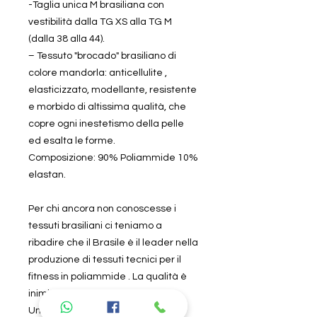
-Taglia unica M brasiliana con
vestibilità dalla TG XS alla TG M
(dalla 38 alla 44).
– Tessuto "brocado" brasiliano di
colore mandorla: anticellulite ,
elasticizzato, modellante, resistente
e morbido di altissima qualità, che
copre ogni inestetismo della pelle
ed esalta le forme.
Composizione: 90% Poliammide 10%
elastan.
Per chi ancora non conoscesse i
tessuti brasiliani ci teniamo a
ribadire che il Brasile è il leader nella
produzione di tessuti tecnici per il
fitness in poliammide . La qualità è
inimitabile e non ha rivali.
Un outfit brasiliano non si deforma