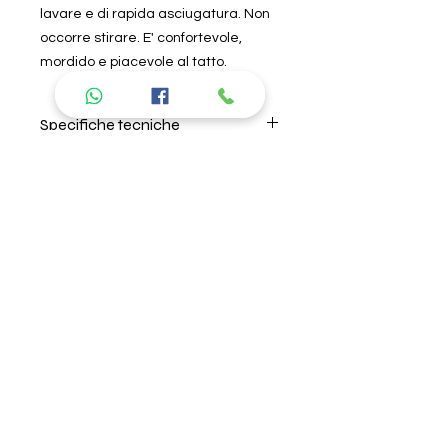
lavare e di rapida asciugatura. Non
occorre stirare. E' confortevole,
mordido e piacevole al tatto.
Specifiche tecniche
Per il lavaggio seguire
attentamente le istruzioni riportate
nell'etichetta all'interno del prodotto.
Si consiglia di lavare in acqua
Prodotti
fredda, non lasciare in ammollo e
non usare ammorbidente. L'azienda
consigliati
non risponde di danni causati da
errori nel lavaggio. Per la descrizione
delle caratteristiche del tipo di
tessuto, andare nella sezione "About
us" "I nostri prodotti".