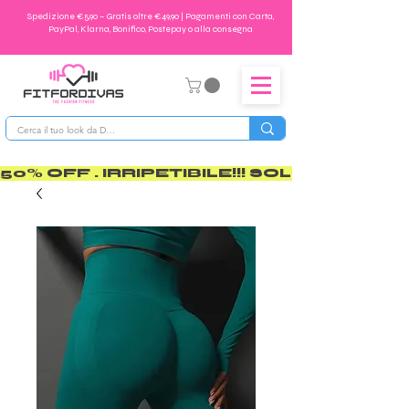
Spedizione €5,90 – Gratis oltre €49,90 | Pagamenti con Carta,
PayPal, Klarna, Bonifico, Postepay o alla consegna
50% OFF . IRRIPETIBILE!!! SOLO PER POCO       