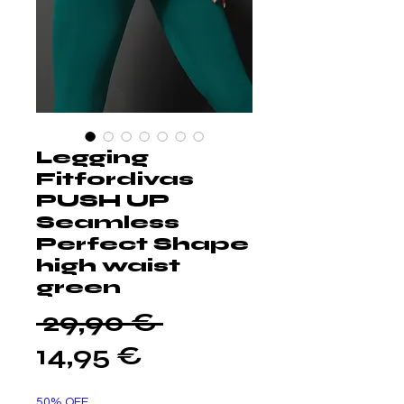
Legging
Fitfordivas
PUSH UP
Seamless
Perfect Shape
high waist
green
Prezzo
 29,90 € 
Prezzo
regolare
14,95 €
scontato
50% OFF