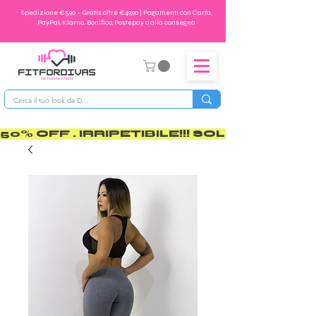
Spedizione €5,90 – Gratis oltre €49,90 | Pagamenti con Carta,
PayPal, Klarna, Bonifico, Postepay o alla consegna
50% OFF . IRRIPETIBILE!!! SOLO PER POCO       