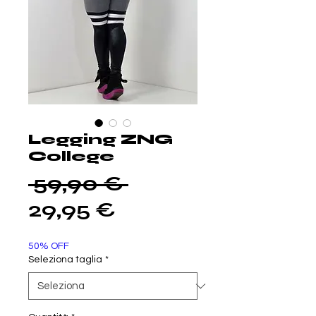
Legging ZNG
College
Prezzo
 59,90 € 
Prezzo
regolare
29,95 €
scontato
50% OFF
Seleziona taglia
*