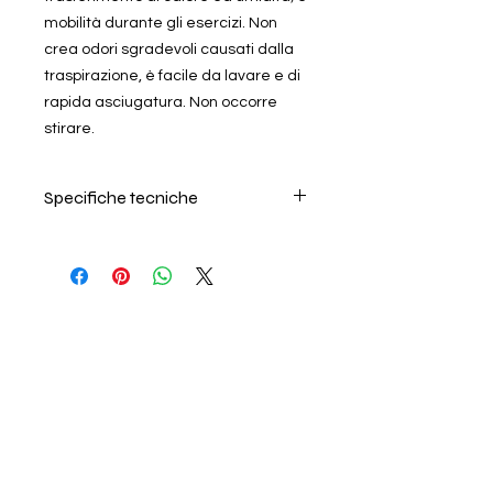
mobilità durante gli esercizi. Non
crea odori sgradevoli causati dalla
traspirazione, è facile da lavare e di
rapida asciugatura. Non occorre
stirare.
Specifiche tecniche
Per il lavaggio seguire le
istruzioni riportate sull'etichetta del
prodotto. Non usare
ammorbidente. L'azienda non
risponde per danni causati da errori
nel lavaggio.