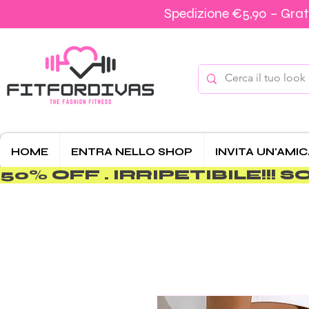
Spedizione €5,90 – Grati
HOME
ENTRA NELLO SHOP
INVITA UN'AMI
50% OFF . IRRIPETIBILE!!! SOLO 