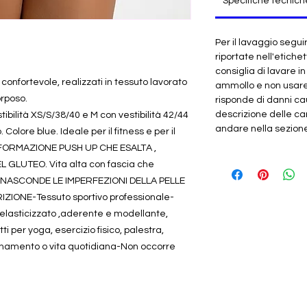
Specifiche tecnich
Per il lavaggio segui
riportate nell'etichet
consiglia di lavare i
 confortevole, realizzati in tessuto lavorato
ammollo e non usar
orposo.
risponde di danni cau
descrizione delle car
tibilità XS/S/38/40 e M con vestibilità 42/44
andare nella sezione "
 Colore blue. Ideale per il fitness e per il
FORMAZIONE PUSH UP CHE ESALTA ,
GLUTEO. Vita alta con fascia che
ita. NASCONDE LE IMPERFEZIONI DELLA PELLE
IZIONE-Tessuto sportivo professionale-
lasticizzato ,aderente e modellante,
i per yoga, esercizio fisico, palestra,
allenamento o vita quotidiana-Non occorre