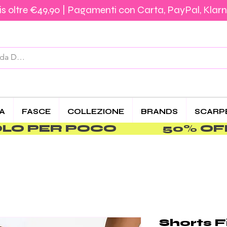
s oltre €49,90 | Pagamenti con Carta, PayPal, Klarn
Spedizione €5,90 – Gratis da €39,90 | Pagamenti 
CA
FASCE
COLLEZIONE
BRANDS
SCARP
PER POCO               
Shorts F