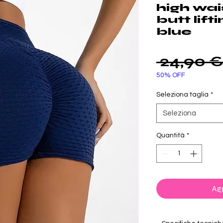
high wa
butt lif
blue
 24,90 €
50% OFF
Seleziona taglia
*
Seleziona
Quantità
*
Agg