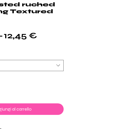
isted ruched
ting Textured
Prezzo
Prezzo
 
12,45 €
regolare
scontato
iungi al carrello