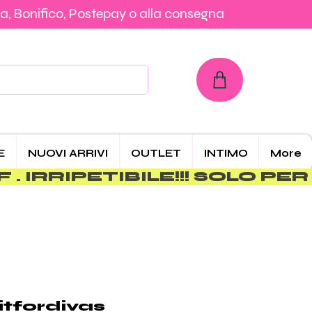
a, Bonifico, Postepay o alla consegna
con Carta, PayPal, Klarna, Bonifico, Postepay o alla consegna
E
NUOVI ARRIVI
OUTLET
INTIMO
More
itfordivas