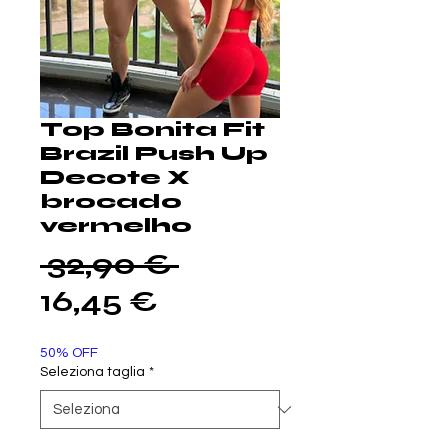
Top Bonita Fit
Brazil Push Up
Decote X
brocado
vermelho
Prezzo
 32,90 € 
Prezzo
regolare
16,45 €
scontato
50% OFF
Seleziona taglia
*