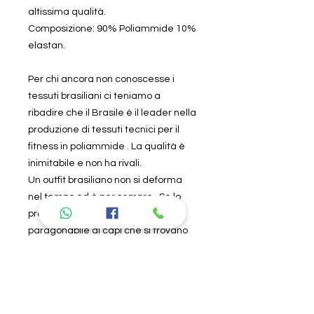
altissima qualità.
Composizione: 90% Poliammide 10%
elastan.
Per chi ancora non conoscesse i
tessuti brasiliani ci teniamo a
ribadire che il Brasile è il leader nella
produzione di tessuti tecnici per il
fitness in poliammide . La qualità è
inimitabile e non ha rivali.
Un outfit brasiliano non si deforma
nel tempo ed è per sempre . Se lo
provi non lo lasci più perché non è
paragonabile ai capi che si trovano
in commercio.
Specifiche tecniche