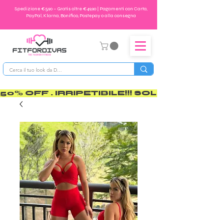
Spedizione €5,90 – Gratis oltre €49,90 | Pagamenti con Carta,
PayPal, Klarna, Bonifico, Postepay o alla consegna
50% OFF . IRRIPETIBILE!!! SOLO PER POCO       