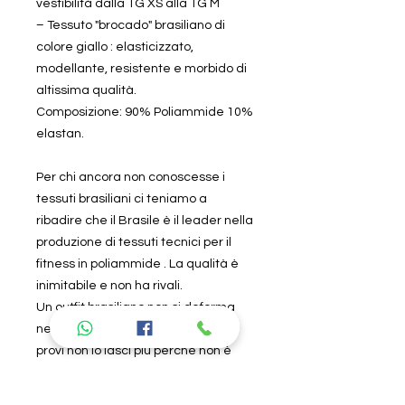
vestibilità dalla TG XS alla TG M
– Tessuto "brocado" brasiliano di
colore giallo : elasticizzato,
modellante, resistente e morbido di
altissima qualità.
Composizione: 90% Poliammide 10%
elastan.
Per chi ancora non conoscesse i
tessuti brasiliani ci teniamo a
ribadire che il Brasile è il leader nella
produzione di tessuti tecnici per il
fitness in poliammide . La qualità è
inimitabile e non ha rivali.
Un outfit brasiliano non si deforma
nel tempo ed è per sempre . Se lo
provi non lo lasci più perché non è
paragonabile ai capi che si trovano
in commercio.