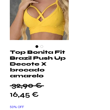
Top Bonita Fit
Brazil Push Up
Decote X
brocado
amarelo
Prezzo
 32,90 € 
Prezzo
regolare
16,45 €
scontato
50% OFF