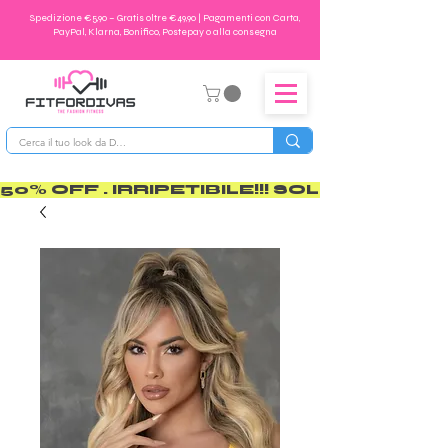
Spedizione €5,90 – Gratis oltre €49,90 | Pagamenti con Carta,
PayPal, Klarna, Bonifico, Postepay o alla consegna
50% OFF . IRRIPETIBILE!!! SOLO PER POCO       