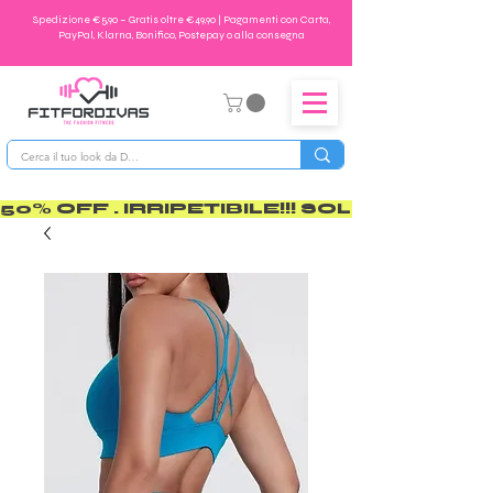
Spedizione €5,90 – Gratis oltre €49,90 | Pagamenti con Carta,
PayPal, Klarna, Bonifico, Postepay o alla consegna
50% OFF . IRRIPETIBILE!!! SOLO PER POCO       