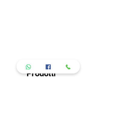
delle caratteristiche del tipo di
tessuto, andare nella sezione "About
us" "I nostri prodotti".
Prodotti
consigliati