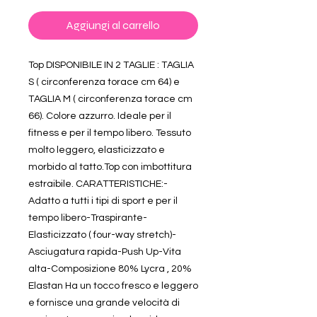
Aggiungi al carrello
Top DISPONIBILE IN 2 TAGLIE : TAGLIA
S ( circonferenza torace cm 64) e
TAGLIA M ( circonferenza torace cm
66). Colore azzurro. Ideale per il
fitness e per il tempo libero. Tessuto
molto leggero, elasticizzato e
morbido al tatto.Top con imbottitura
estraibile. CARATTERISTICHE:-
Adatto a tutti i tipi di sport e per il
tempo libero-Traspirante-
Elasticizzato ( four-way stretch)-
Asciugatura rapida-Push Up-Vita
alta-Composizione 80% Lycra , 20%
Elastan Ha un tocco fresco e leggero
e fornisce una grande velocità di