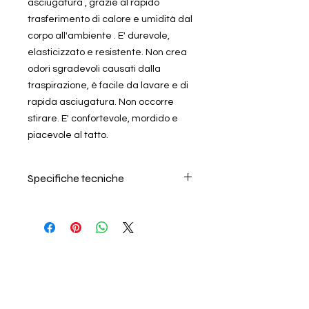
asciugatura , grazie al rapido
trasferimento di calore e umidità dal
corpo all'ambiente . E' durevole,
elasticizzato e resistente. Non crea
odori sgradevoli causati dalla
traspirazione, è facile da lavare e di
rapida asciugatura. Non occorre
stirare. E' confortevole, mordido e
piacevole al tatto.
Specifiche tecniche
Per il lavaggio seguire
attentamente le istruzioni riportate
nell'etichetta all'interno del prodotto.
Si consiglia di lavare in acqua
fredda, non lasciare in ammollo e
non usare ammorbidente. L'azienda
non risponde di danni causati da
errori nel lavaggio. Per la descrizione