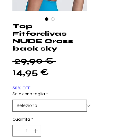
Top
Fitfordivas
NUDE Cross
back sky
Prezzo
 29,90 € 
Prezzo
regolare
14,95 €
scontato
50% OFF
Seleziona taglia
*
Quantità
*