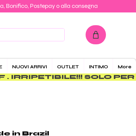
a, Bonifico, Postepay o alla consegna
con Carta, PayPal, Klarna, Bonifico, Postepay o alla consegna
E
NUOVI ARRIVI
OUTLET
INTIMO
More
 in Brazil