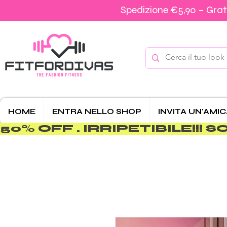
Spedizione €5,90 – Grati
HOME
ENTRA NELLO SHOP
INVITA UN'AMI
50% OFF . IRRIPETIBILE!!! SOLO 