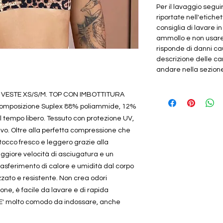
Per il lavaggio segui
riportate nell'etichet
consiglia di lavare i
ammollo e non usar
risponde di danni cau
descrizione delle car
andare nella sezione "
 VESTE XS/S/M. TOP CON IMBOTTITURA
 Composizione Suplex 88% poliammide, 12%
 il tempo libero. Tessuto con protezione UV,
vo. Oltre alla perfetta compressione che
tocco fresco e leggero grazie alla
ggiore velocità di asciugatura e un
rasferimento di calore e umidità dal corpo
izzato e resistente. Non crea odori
one, è facile da lavare e di rapida
. E' molto comodo da indossare, anche