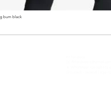
ng bum black
Fit for divas
✉️
fitfordivas15@gmail.co
📱 WhatsApp: +39 348 674 
🕓 Lunedì – Venerdì | 9:30–1
Politica spedizioni e f
Politica Resi