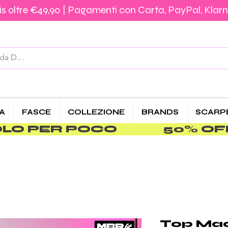
s oltre €49,90 | Pagamenti con Carta, PayPal, Klarn
Spedizione €5,90 – Gratis da €39,90 | Pagamenti 
CA
FASCE
COLLEZIONE
BRANDS
SCARP
PER POCO               
Top Made