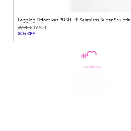
Legging Fitfordivas PUSH UP Seamless Super Sculpti
Prezzo regolare
Prezzo scontato
39,90 €
19,95 €
50% OFF
Fit for divas
di Ferroni Barbara
Via Ugo Crescenzi, 25
Colonnella (TE)
P.IVA IT01942310671
About us
Condizioni di vendita