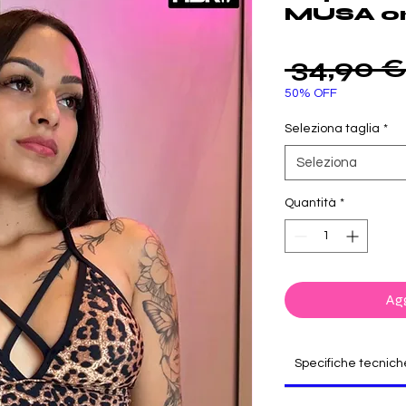
MUSA o
 34,90 €
50% OFF
Seleziona taglia
*
Seleziona
Quantità
*
Agg
Specifiche tecnich