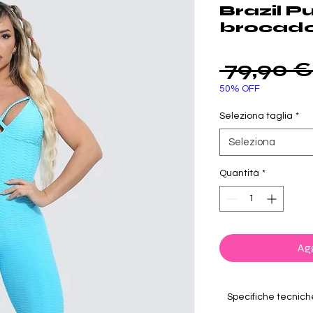
Brazil P
brocado
 79,90 €
50% OFF
Seleziona taglia
*
Seleziona
Quantità
*
Agg
Specifiche tecnich