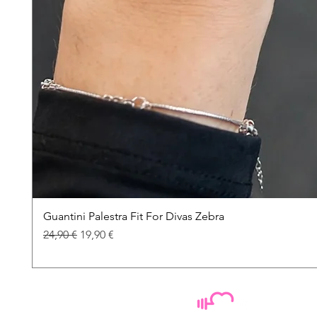
Guantini Palestra Fit For Divas Zebra
Prezzo regolare
Prezzo scontato
24,90 €
19,90 €