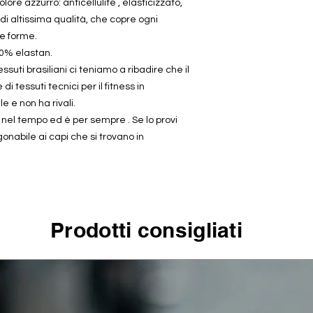
lore azzurro: anticellulite , elasticizzato,
i altissima qualità, che copre ogni
le forme.
0% elastan.
suti brasiliani ci teniamo a ribadire che il
di tessuti tecnici per il fitness in
e e non ha rivali.
a nel tempo ed è per sempre . Se lo provi
onabile ai capi che si trovano in
Prodotti consigliati