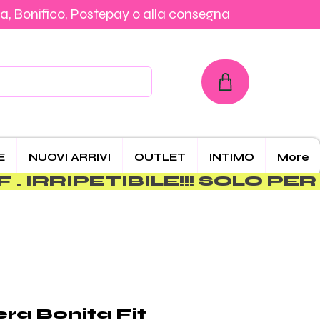
a, Bonifico, Postepay o alla consegna
con Carta, PayPal, Klarna, Bonifico, Postepay o alla consegna
E
NUOVI ARRIVI
OUTLET
INTIMO
More
era Bonita Fit