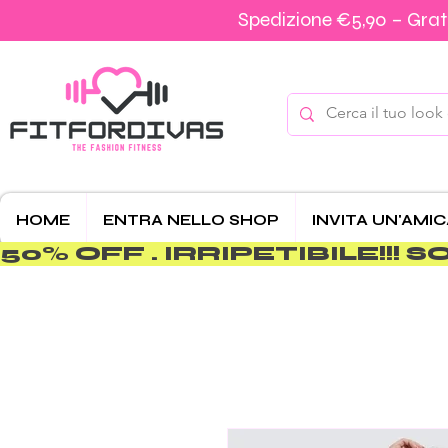
Spedizione €5,90 – Grati
HOME
ENTRA NELLO SHOP
INVITA UN'AMI
50% OFF . IRRIPETIBILE!!! SOLO 