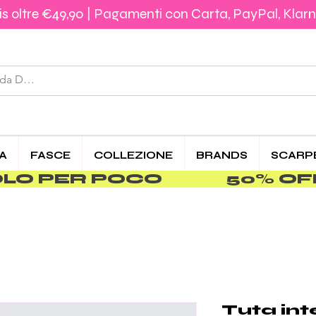
s oltre €49,90 | Pagamenti con Carta, PayPal, Klarn
Spedizione €5,90 – Gratis da €39,90 | Pagamenti 
CA
FASCE
COLLEZIONE
BRANDS
SCARP
PER POCO               
Tuta int