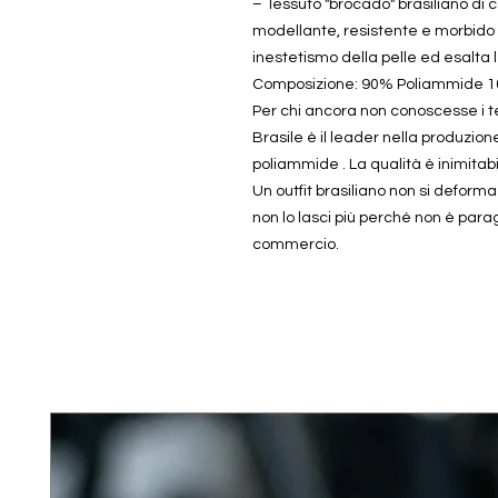
– Tessuto "brocado" brasiliano di co
modellante, resistente e morbido d
inestetismo della pelle ed esalta 
Composizione: 90% Poliammide 1
Per chi ancora non conoscesse i tes
Brasile è il leader nella produzione 
poliammide . La qualità è inimitabil
Un outfit brasiliano non si deform
non lo lasci più perché non è parag
commercio.