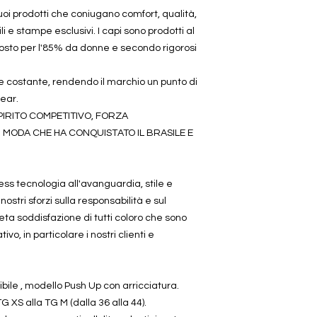
suoi prodotti che coniugano comfort, qualità,
ili e stampe esclusivi. I capi sono prodotti al
sto per l'85% da donne e secondo rigorosi
 costante, rendendo il marchio un punto di
ear.
SPIRITO COMPETITIVO, FORZA
MODA CHE HA CONQUISTATO IL BRASILE E
ess tecnologia all'avanguardia, stile e
nostri sforzi sulla responsabilità e sul
ta soddisfazione di tutti coloro che sono
vo, in particolare i nostri clienti e
ibile , modello Push Up con arricciatura.
TG XS alla TG M (dalla 36 alla 44).