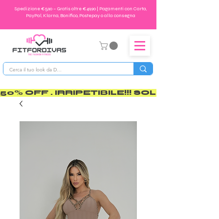
Spedizione €5,90 – Gratis oltre €49,90 | Pagamenti con Carta,
PayPal, Klarna, Bonifico, Postepay o alla consegna
50% OFF . IRRIPETIBILE!!! SOLO PER POCO       