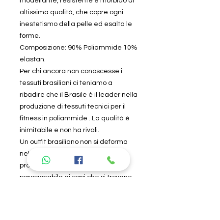
modellante, resistente e morbido di
altissima qualità, che copre ogni
inestetismo della pelle ed esalta le
forme.
Composizione: 90% Poliammide 10%
elastan.
Per chi ancora non conoscesse i
tessuti brasiliani ci teniamo a
ribadire che il Brasile è il leader nella
produzione di tessuti tecnici per il
fitness in poliammide . La qualità è
inimitabile e non ha rivali.
Un outfit brasiliano non si deforma
nel tempo ed è per sempre . Se lo
provi non lo lasci più perché non è
paragonabile ai capi che si trovano
in commercio.
Specifiche tecniche