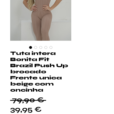
Tuta intera
Bonita Fit
Brazil Push Up
brocado
Frente unica
beige com
oncinha
Prezzo
 79,90 € 
Prezzo
regolare
39,95 €