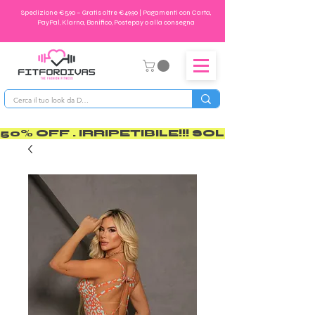
Spedizione €5,90 – Gratis oltre €49,90 | Pagamenti con Carta,
PayPal, Klarna, Bonifico, Postepay o alla consegna
50% OFF . IRRIPETIBILE!!! SOLO PER POCO       