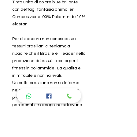
Tinta unita di colore blue brillante
con dettagli fantasia animalier.
Composizione: 90% Poliammide 10%
elastan.
Per chi ancora non conoscesse i
tessuti brasiliani ci teniamo a
ribadire che il Brasile è il leader nella
produzione di tessuti tecnici per il
fitness in poliammide . La qualità è
inimitabile e non ha rivali.
Un outfit brasiliano non si deforma
nel tempo ed è per sempre . Se lo
provi non lo lasci più perché non è
paragonabile ai capi che si trovano
in commercio.
Specifiche tecniche