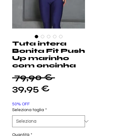
Tuta intera
Bonita Fit Push
Up marinho
com oncinha
Prezzo
 79,90 € 
Prezzo
regolare
39,95 €
scontato
50% OFF
Seleziona taglia
*
Quantità
*