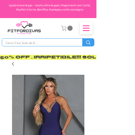
Spedizione €5,90 – Gratis oltre €49,90 | Pagamenti con Carta,
PayPal, Klarna, Bonifico, Postepay o alla consegna
50% OFF . IRRIPETIBILE!!! SOLO PER POCO       