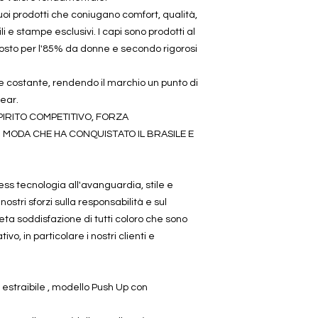
suoi prodotti che coniugano comfort, qualità,
ili e stampe esclusivi. I capi sono prodotti al
sto per l'85% da donne e secondo rigorosi
 costante, rendendo il marchio un punto di
ear.
SPIRITO COMPETITIVO, FORZA
MODA CHE HA CONQUISTATO IL BRASILE E
ess tecnologia all'avanguardia, stile e
nostri sforzi sulla responsabilità e sul
ta soddisfazione di tutti coloro che sono
vo, in particolare i nostri clienti e
 estraibile , modello Push Up con