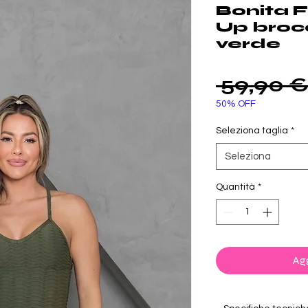
Bonita F
Up broc
verde
 59,90 €
50% OFF
Seleziona taglia
*
Seleziona
Quantità
*
Agg