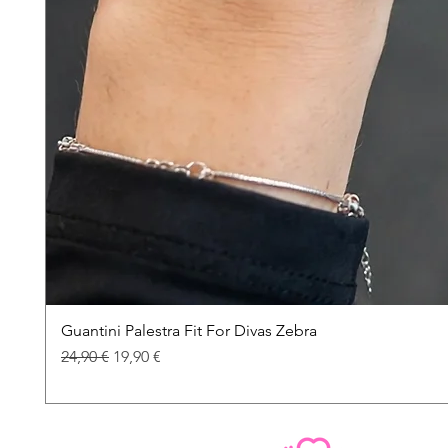
Guantini Palestra Fit For Divas Zebra
Prezzo regolare
Prezzo scontato
24,90 €
19,90 €