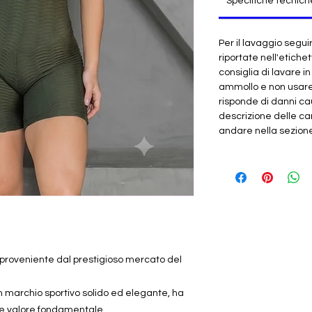
Specifiche tecnich
Per il lavaggio segui
riportate nell'etichet
consiglia di lavare i
ammollo e non usar
risponde di danni cau
descrizione delle car
andare nella sezione "
iù proveniente dal prestigioso mercato del
n marchio sportivo solido ed elegante, ha
e valore fondamentale.