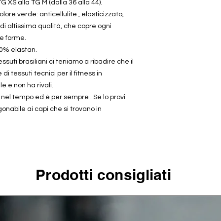
TG XS alla TG M (dalla 36 alla 44).
lore verde: anticellulite , elasticizzato,
i altissima qualità, che copre ogni
le forme.
0% elastan.
suti brasiliani ci teniamo a ribadire che il
di tessuti tecnici per il fitness in
e e non ha rivali.
a nel tempo ed è per sempre . Se lo provi
onabile ai capi che si trovano in
Prodotti consigliati