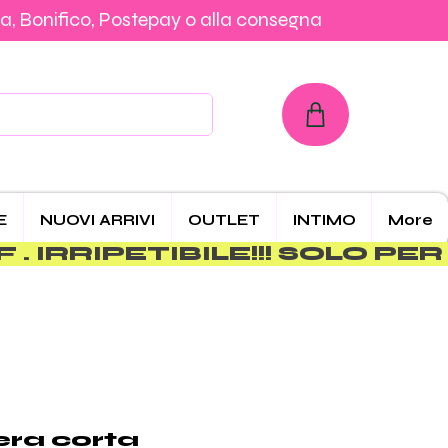
a, Bonifico, Postepay o alla consegna
con Carta, PayPal, Klarna, Bonifico, Postepay o alla consegna
E
NUOVI ARRIVI
OUTLET
INTIMO
More
era corta