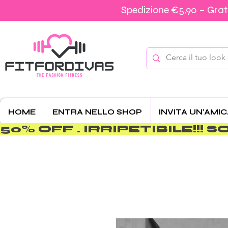
Spedizione €5,90 – Grati
HOME
ENTRA NELLO SHOP
INVITA UN'AMI
50% OFF . IRRIPETIBILE!!! SOLO 