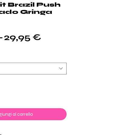
it Brazil Push
ado Gringa
Prezzo
Prezzo
 
29,95 €
regolare
scontato
iungi al carrello