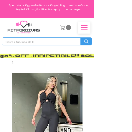
Spedizione €5,90 – Gratis oltre €49,90 | Pagamenti con Carta,
PayPal, Klarna, Bonifico, Postepay o alla consegna
50% OFF . IRRIPETIBILE!!! SOLO PER POCO       