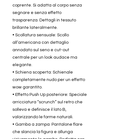
coprente. Si adatta al corpo senza
segnare e senza effetto
trasparenza. Dettagli in tessuto
brillante lateralmente.
• Scollatura sensuale: Scollo
all’americana con dettaglio
annodato sul seno e cut-out
centrale per un look audace ma
elegante.
• Schiena scoperta: Schienale
completamente nudo per un effetto
wow garantito.
• Effetto Push Up posteriore: Speciale
arricciatura “scrunch” sul retro che
solleva e definisce il lato B,
valorizzando le forme naturali.
• Gamba a zampa: Pantalone flare
che slancia la figura e allunga