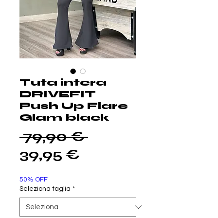
Tuta intera
DRIVEFIT
Push Up Flare
Glam black
Prezzo
 79,90 € 
Prezzo
regolare
39,95 €
scontato
50% OFF
Seleziona taglia
*