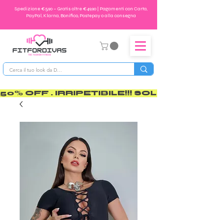
Spedizione €5,90 – Gratis oltre €49,90 | Pagamenti con Carta,
PayPal, Klarna, Bonifico, Postepay o alla consegna
50% OFF . IRRIPETIBILE!!! SOLO PER POCO       