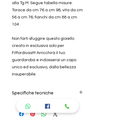
alla Tg M. Segue tabella misure:
Torace da cm 76 a cm 98; vita da cm
56 a cm 76; fianchi da cm 88 a cm
104
Non farti sfuggire questo gioiello
creato in esclusiva solo per
Fitfordivas!!!! Arricchirà il tuo
guardaroba e indosserai un capo
unico ed esclusivo, dalla bellezza
insuperabile.
Specifiche tecniche
Per il lavaggio seguire
attentamente le istruzioni riportate
nell'etichetta all'interno del prodotto.
Si consiglia di lavare in acqua
Prodotti
fredda, non lasciare in ammollo e