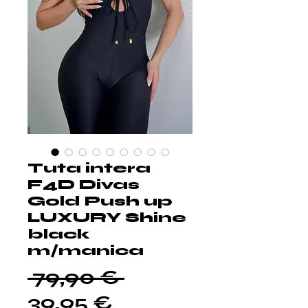
Tuta intera
F4D Divas
Gold Push up
LUXURY Shine
black
m/manica
Prezzo
 79,90 € 
Prezzo
regolare
39,95 €