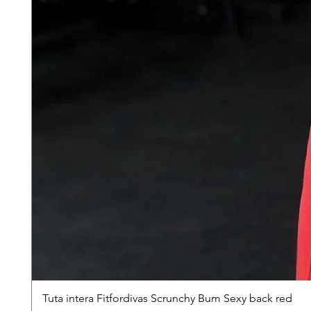
Tuta intera Fitfordivas Scrunchy Bum Sexy back red