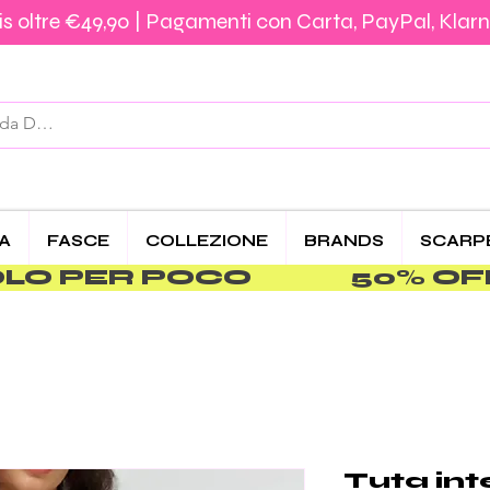
s oltre €49,90 | Pagamenti con Carta, PayPal, Klarn
Spedizione €5,90 – Gratis da €39,90 | Pagamenti 
CA
FASCE
COLLEZIONE
BRANDS
SCARP
PER POCO               
Tuta int