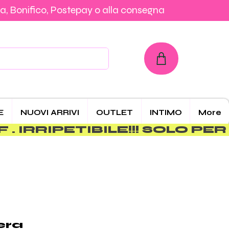
a, Bonifico, Postepay o alla consegna
con Carta, PayPal, Klarna, Bonifico, Postepay o alla consegna
E
NUOVI ARRIVI
OUTLET
INTIMO
More
era