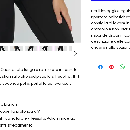
Per il lavaggio segui
riportate nell'etichet
consiglia di lavare i
ammollo e non usar
risponde di danni cau
descrizione delle car
andare nella sezione "
 Questa tuta lunga è realizzata in tessuto
icizzato che scolpisce la silhouette . Il fit
 seconda pelle, perfetta per workout,
to bianchi
 scoperta profonda a V
ush-up naturale • Tessuto: Poliammide ad
 anti-sfregamento