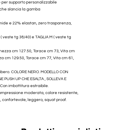
e per supporto personalizzabile
e che slancia la gamba
mide e 22% elastan, zero trasparenza,
( veste tg 38/40) e TAGLIA M ( veste tg
hezza cm 127.50, Torace cm 73, Vita cm
za cm 129.50, Torace cm 77, Vita cm 61,
mpo libero. COLORE NERO. MODELLO CON
 PUSH UP CHE ESALTA , SOLLEVA E
n imbottitura estraibile.
ompressione moderata, colore resistente,
, confortevole, leggero, squat proof.