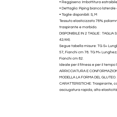
• Reggiseno: Imbottitura estraibil
• Dettaglio: Piping bianco lateral
• Taglie disponibili: S, M
Tessuto elasticizzato 78% poliam
traspirante e morbido.
DISPONIBILE IN 2 TAGLIE : TAGLIA S 
42/44).
Segue tabella misure: TG S= Lung
57, Fianchi cm 78. TG M= Lunghez
Fianchi cm 82.
Ideale per il fitness e per il te
ARRICCIATURA E CONFORMAZIONE
MODELLA LA FORMA DEL GLUTEO. Co
CARATTERISTICHE: Traspirante, c
asciugatura rapida, alta elasticità