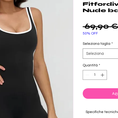
Fitfordi
Nude ba
 69,90 €
50% OFF
Seleziona taglia
*
Seleziona
Quantità
*
Agg
Specifiche tecnich