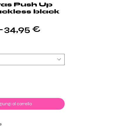
vas Push Up
ckless black
Prezzo
Prezzo
 
34,95 €
regolare
scontato
iungi al carrello
e