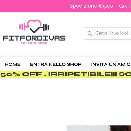
Spedizione €5,90 – Grati
HOME
ENTRA NELLO SHOP
INVITA UN'AMI
50% OFF . IRRIPETIBILE!!! SOLO 