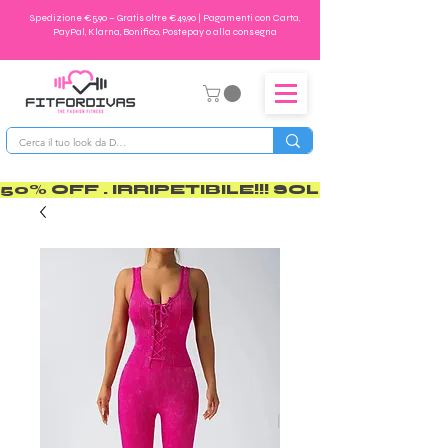
Spedizione €5,90 – Gratis oltre €49,90 | Pagamenti con Carta,
PayPal, Klarna, Bonifico, Postepay o alla consegna
50% OFF . IRRIPETIBILE!!! SOLO PER POCO       