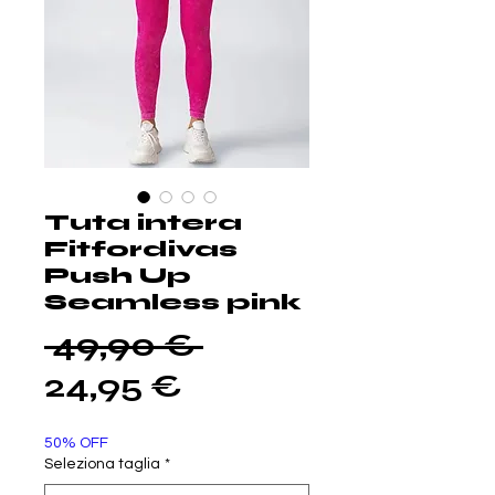
Tuta intera
Fitfordivas
Push Up
Seamless pink
Prezzo
 49,90 € 
Prezzo
regolare
24,95 €
scontato
50% OFF
Seleziona taglia
*