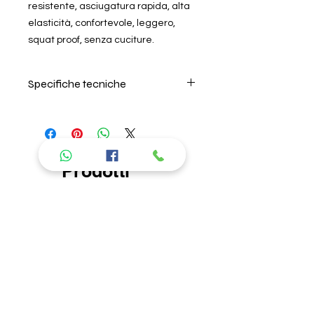
resistente, asciugatura rapida, alta
elasticità, confortevole, leggero,
squat proof, senza cuciture.
Specifiche tecniche
Per il lavaggio seguire
attentamente le istruzioni riportate
nell'etichetta all'interno del prodotto.
Si consiglia di lavare in acqua
Prodotti
fredda, non lasciare in ammollo e
non usare ammorbidente. L'azienda
consigliati
non risponde di danni causati da
errori nel lavaggio. Per la descrizione
delle caratteristiche del tipo di
tessuto, andare nella sezione "About
us" "I nostri prodotti".