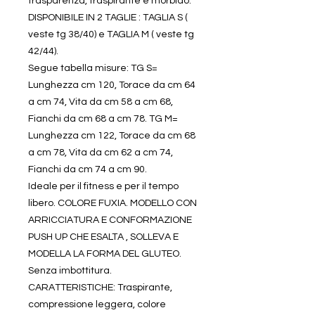
trasparenza, traspirante e morbido.
DISPONIBILE IN 2 TAGLIE : TAGLIA S (
veste tg 38/40) e TAGLIA M ( veste tg
42/44).
Segue tabella misure: TG S=
Lunghezza cm 120, Torace da cm 64
a cm 74, Vita da cm 58 a cm 68,
Fianchi da cm 68 a cm 78. TG M=
Lunghezza cm 122, Torace da cm 68
a cm 78, Vita da cm 62 a cm 74,
Fianchi da cm 74 a cm 90.
Ideale per il fitness e per il tempo
libero. COLORE FUXIA. MODELLO CON
ARRICCIATURA E CONFORMAZIONE
PUSH UP CHE ESALTA , SOLLEVA E
MODELLA LA FORMA DEL GLUTEO.
Senza imbottitura.
CARATTERISTICHE: Traspirante,
compressione leggera, colore