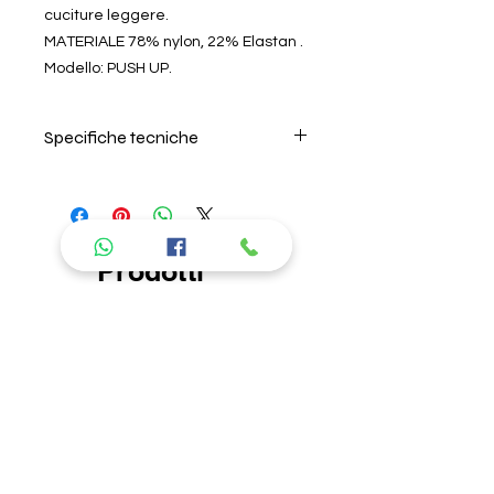
cuciture leggere.
MATERIALE 78% nylon, 22% Elastan .
Modello: PUSH UP.
Specifiche tecniche
Per il lavaggio seguire
attentamente le istruzioni riportate
nell'etichetta all'interno del prodotto.
Si consiglia di lavare in acqua
Prodotti
fredda, non lasciare in ammollo e
non usare ammorbidente. L'azienda
consigliati
non risponde di danni causati da
errori nel lavaggio. Per la descrizione
delle caratteristiche del tipo di
tessuto, andare nella sezione "About
us" "I nostri prodotti".