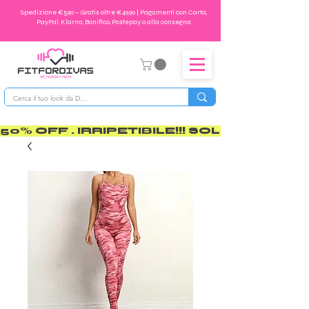
Spedizione €5,90 – Gratis oltre €49,90 | Pagamenti con Carta,
PayPal, Klarna, Bonifico, Postepay o alla consegna
50% OFF . IRRIPETIBILE!!! SOLO PER POCO       