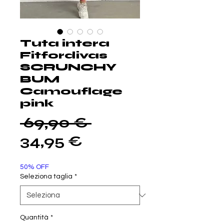
Tuta intera
Fitfordivas
SCRUNCHY
BUM
Camouflage
pink
Prezzo
 69,90 € 
Prezzo
regolare
34,95 €
scontato
50% OFF
Seleziona taglia
*
Quantità
*