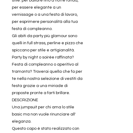
stile: per ballare fino a notte fonda,
per essere elegante a un
vernissage o a una festa di lavoro,
per esprimere personalità alla tua
festa di compleanno.
Gli abiti da party più glamour sono
quelli in full strass, perline e pizzo che
spiccano per stile e artigianalità.
Party by night o soirée raffinata?
Festa di compleanno o aperitivo al
tramonto? Troverai quella che fa per
te nella nostra selezione di vestiti da
festa grazie a una miriade di
proposte pronte a farti brillare.
DESCRIZIONE
Una jumpsuit per chi ama lo stile
basic ma non vuole rinunciare all'
eleganza.
Questo capo è stato realizzato con