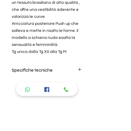
un tessuto brasiliano di alta qualità ,
che offre una vestibilità aderente e
valorizza le curve.
Arricciatura posteriore Push up che
solleva e mette in risalto le forme. Il
modello a schiena nuda esalta la
sensualità e femminilità.
Tg unica dalla Tg XS alla Tg M.
Specifiche tecniche
Per il lavaggio seguire
attentamente le istruzioni riportate
nell'etichetta all'interno del prodotto.
Si consiglia di lavare in acqua
Prodotti
fredda, non lasciare in ammollo e
non usare ammorbidente. L'azienda
consigliati
non risponde di danni causati da
errori nel lavaggio. Per la descrizione
delle caratteristiche del tipo di