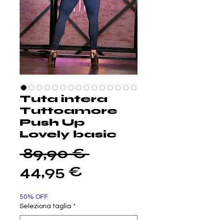
Tuta intera
Tuttoamore
Push Up
Lovely basic
Prezzo
 89,90 € 
Prezzo
regolare
44,95 €
scontato
50% OFF
Seleziona taglia
*