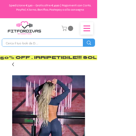
Spedizione €5,90 – Gratis oltre €49,90 | Pagamenti con Carta,
PayPal, Klarna, Bonifico, Postepay o alla consegna
50% OFF . IRRIPETIBILE!!! SOLO PER POCO       