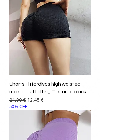
Shorts Fitfordivas high waisted
ruched butt lifting Textured black
Prezzo regolare
Prezzo scontato
24,90 €
12,45 €
50% OFF