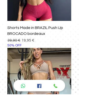
Shorts Made in BRAZIL Push Up
BROCADO bordeaux
Prezzo regolare
Prezzo scontato
39,90 €
19,95 €
50% OFF