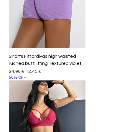
Shorts Fitfordivas high waisted
ruched butt lifting Textured violet
Prezzo regolare
Prezzo scontato
24,90 €
12,45 €
50% OFF