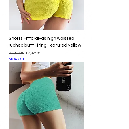
Shorts Fitfordivas high waisted
ruched butt lifting Textured yellow
Prezzo regolare
Prezzo scontato
24,90 €
12,45 €
50% OFF