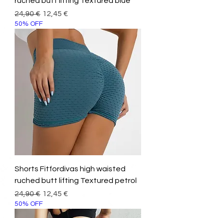
ruched butt lifting Textured blue
Prezzo regolare
Prezzo scontato
24,90 €
12,45 €
50% OFF
Shorts Fitfordivas high waisted
ruched butt lifting Textured petrol
Prezzo regolare
Prezzo scontato
24,90 €
12,45 €
50% OFF