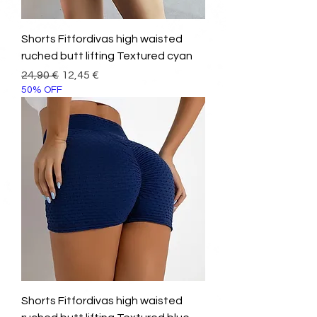
Shorts Fitfordivas high waisted
ruched butt lifting Textured cyan
Prezzo regolare
Prezzo scontato
24,90 €
12,45 €
50% OFF
Shorts Fitfordivas high waisted