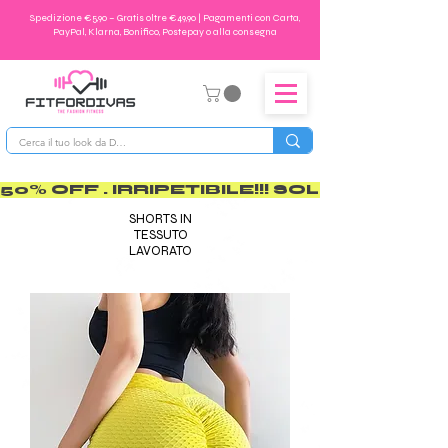
Spedizione €5,90 – Gratis oltre €49,90 | Pagamenti con Carta,
PayPal, Klarna, Bonifico, Postepay o alla consegna
50% OFF . IRRIPETIBILE!!! SOLO PER POCO       
SHORTS IN
TESSUTO
LAVORATO