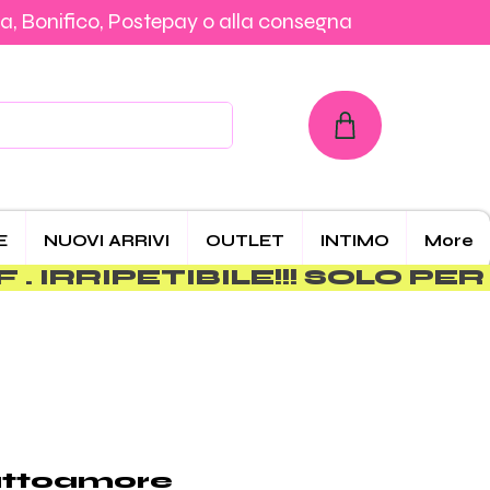
a, Bonifico, Postepay o alla consegna
con Carta, PayPal, Klarna, Bonifico, Postepay o alla consegna
E
NUOVI ARRIVI
OUTLET
INTIMO
More
uttoamore