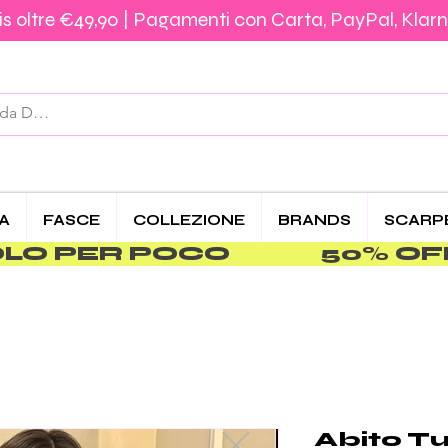
s oltre €49,90 | Pagamenti con Carta, PayPal, Klarn
Spedizione €5,90 – Gratis da €39,90 | Pagamenti 
CA
FASCE
COLLEZIONE
BRANDS
SCARP
PER POCO               
Abito T