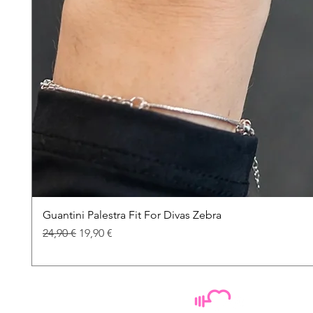
Guantini Palestra Fit For Divas Zebra
Prezzo regolare
Prezzo scontato
24,90 €
19,90 €