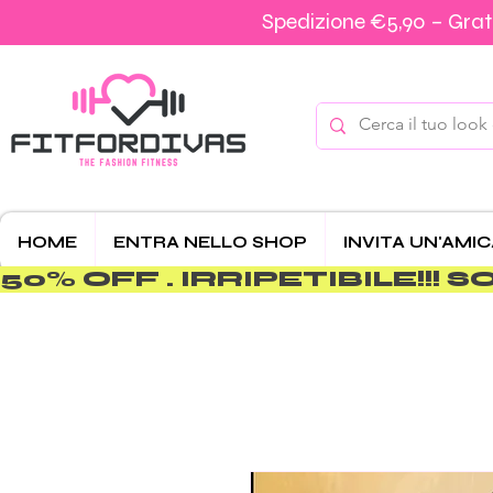
Spedizione €5,90 – Grati
HOME
ENTRA NELLO SHOP
INVITA UN'AMI
50% OFF . IRRIPETIBILE!!! SOLO 