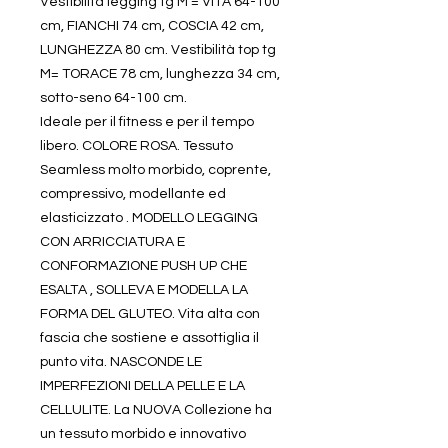
Vestibilità legging tg M = VITA 64-100
cm, FIANCHI 74 cm, COSCIA 42 cm,
LUNGHEZZA 80 cm. Vestibilità top tg
M= TORACE 78 cm, lunghezza 34 cm,
sotto-seno 64-100 cm.
Ideale per il fitness e per il tempo
libero. COLORE ROSA. Tessuto
Seamless molto morbido, coprente,
compressivo, modellante ed
elasticizzato . MODELLO LEGGING
CON ARRICCIATURA E
CONFORMAZIONE PUSH UP CHE
ESALTA , SOLLEVA E MODELLA LA
FORMA DEL GLUTEO. Vita alta con
fascia che sostiene e assottiglia il
punto vita. NASCONDE LE
IMPERFEZIONI DELLA PELLE E LA
CELLULITE. La NUOVA Collezione ha
un tessuto morbido e innovativo