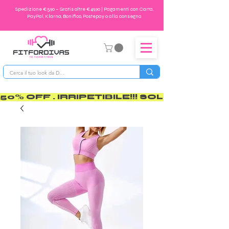
Spedizione €5,90 – Gratis oltre €49,90 | Pagamenti con Carta,
PayPal, Klarna, Bonifico, Postepay o alla consegna
50% OFF . IRRIPETIBILE!!! SOLO PER POCO       