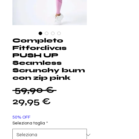
Completo
Fitfordivas
PUSH UP
Seamless
Scrunchy bum
con zip pink
Prezzo
 59,90 € 
Prezzo
regolare
29,95 €
scontato
50% OFF
Seleziona taglia
*