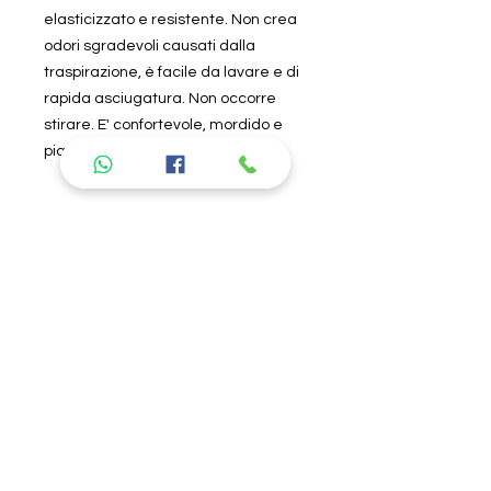
elasticizzato e resistente. Non crea
odori sgradevoli causati dalla
traspirazione, è facile da lavare e di
rapida asciugatura. Non occorre
stirare. E' confortevole, mordido e
piacevole al tatto.
Specifiche tecniche
Per il lavaggio seguire
attentamente le istruzioni riportate
nell'etichetta all'interno del prodotto.
Si consiglia di lavare in acqua
Prodotti
fredda, non lasciare in ammollo e
non usare ammorbidente. L'azienda
consigliati
non risponde di danni causati da
errori nel lavaggio. Per la descrizione
delle caratteristiche del tipo di
tessuto, andare nella sezione "About