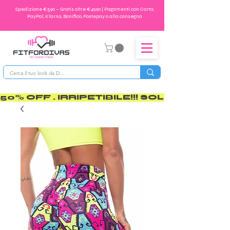
Spedizione €5,90 – Gratis oltre €49,90 | Pagamenti con Carta,
PayPal, Klarna, Bonifico, Postepay o alla consegna
50% OFF . IRRIPETIBILE!!! SOLO PER POCO       