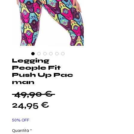
Legging
People Fit
Push Up Pac
man
Prezzo
 49,90 € 
Prezzo
regolare
24,95 €
scontato
50% OFF
Quantità
*