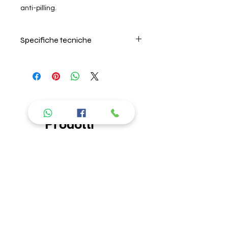
anti-pilling.
Specifiche tecniche
Per il lavaggio seguire
attentamente le istruzioni riportate
sull'etichetta interna.Non usare
ammorbidente. Non lasciare in
ammollo. Non occorre stirare. Non
candeggiare.L'azienda non risponde
Prodotti
di danni causati da errori nel
lavaggio.
consigliati