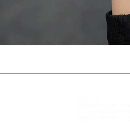
Fit for divas
✉️
fitfordivas15@gmail.co
📱 WhatsApp: +39 348 674 
🕓 Lunedì – Venerdì | 9:30–1