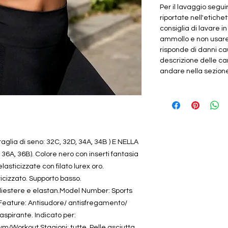
Per il lavaggio segui
riportate nell'etichet
consiglia di lavare i
ammollo e non usar
risponde di danni cau
descrizione delle car
andare nella sezione "
aglia di seno: 32C, 32D, 34A, 34B ) E NELLA
 36A, 36B). Colore nero con inserti fantasia
asticizzate con filato lurex oro.
icizzato. Supporto basso.
oliestere e elastan.Model Number: Sports
. Feature: Antisudore/ antisfregamento/
raspirante. Indicato per:
/Workout.Stagioni: tutte. Pelle asciutta.