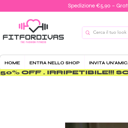
Spedizione €5,90 – Grati
HOME
ENTRA NELLO SHOP
INVITA UN'AMI
50% OFF . IRRIPETIBILE!!! SOLO 