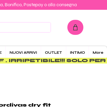
a, Bonifico, Postepay o alla consegna
con Carta, PayPal, Klarna, Bonifico, Postepay o alla consegna
E
NUOVI ARRIVI
OUTLET
INTIMO
More
ordivas dry fit