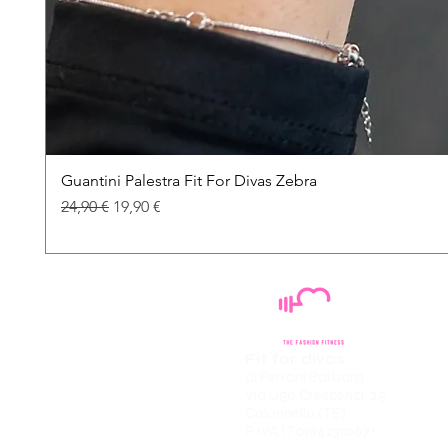
Guantini Palestra Fit For Divas Zebra
Prezzo regolare
Prezzo scontato
24,90 €
19,90 €
Fit for divas
di Ferroni Barbara
Via Ugo Crescenzi, 25
Colonnella (TE)
P.IVA IT01942310671