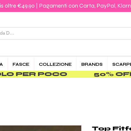
s oltre €49,90 | Pagamenti con Carta, PayPal, Klarn
Spedizione €5,90 – Gratis da €39,90 | Pagamenti 
CA
FASCE
COLLEZIONE
BRANDS
SCARP
PER POCO               
Top Fitf