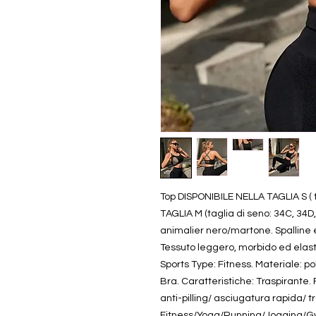
Top DISPONIBILE NELLA TAGLIA S ( t
TAGLIA M (taglia di seno: 34C, 34D,
animalier nero/martone. Spalline el
Tessuto leggero, morbido ed elast
Sports Type: Fitness. Materiale: p
Bra. Caratteristiche: Traspirante
anti-pilling/ asciugatura rapida/ t
Fitness/Yoga/Running/Jogging/Gym