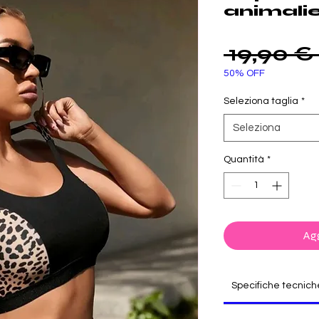
animalie
 19,90 € 
50% OFF
Seleziona taglia
*
Seleziona
Quantità
*
Agg
Specifiche tecnich