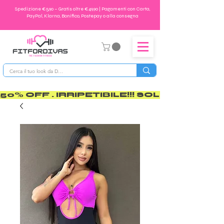
Spedizione €5,90 – Gratis oltre €49,90 | Pagamenti con Carta,
PayPal, Klarna, Bonifico, Postepay o alla consegna
50% OFF . IRRIPETIBILE!!! SOLO PER POCO       