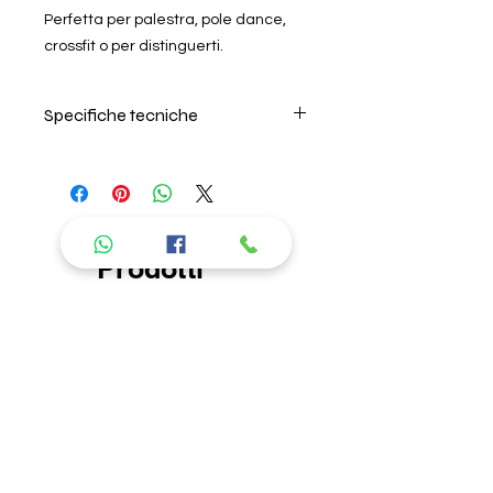
Perfetta per palestra, pole dance,
crossfit o per distinguerti.
Specifiche tecniche
Per il lavaggio seguire
attentamente le istruzioni riportate
nell'etichetta all'interno del prodotto.
Si consiglia di lavare in acqua
fredda, non lasciare in ammollo e
Prodotti
non usare ammorbidente. L'azienda
consigliati
non risponde di danni causati da
errori nel lavaggio. Per la descrizione
delle caratteristiche del tipo di
tessuto, andare nella sezione "About
us" "I nostri prodotti".