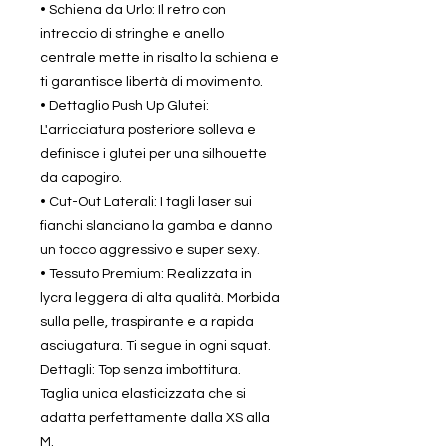
• Schiena da Urlo: Il retro con
intreccio di stringhe e anello
centrale mette in risalto la schiena e
ti garantisce libertà di movimento.
• Dettaglio Push Up Glutei:
L'arricciatura posteriore solleva e
definisce i glutei per una silhouette
da capogiro.
• Cut-Out Laterali: I tagli laser sui
fianchi slanciano la gamba e danno
un tocco aggressivo e super sexy.
• Tessuto Premium: Realizzata in
lycra leggera di alta qualità. Morbida
sulla pelle, traspirante e a rapida
asciugatura. Ti segue in ogni squat.
Dettagli: Top senza imbottitura.
Taglia unica elasticizzata che si
adatta perfettamente dalla XS alla
M.