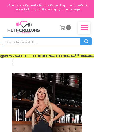
Spedizione €5,90 – Gratis oltre €49,90 | Pagamenti con Carta,
PayPal, Klarna, Bonifico, Postepay o alla consegna
50% OFF . IRRIPETIBILE!!! SOLO PER POCO       