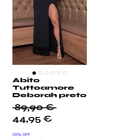
Abito
Tuttoamore
Deborah preto
Prezzo
 89,90 € 
Prezzo
regolare
44,95 €
scontato
50% OFF