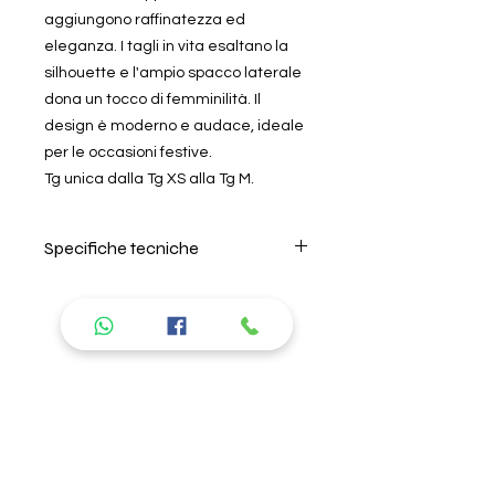
aggiungono raffinatezza ed
eleganza. I tagli in vita esaltano la
silhouette e l'ampio spacco laterale
dona un tocco di femminilità. Il
design è moderno e audace, ideale
per le occasioni festive.
Tg unica dalla Tg XS alla Tg M.
Specifiche tecniche
Per il lavaggio seguire
attentamente le istruzioni riportate
nell'etichetta all'interno del prodotto.
Si consiglia di lavare in acqua
Prodotti
fredda, non lasciare in ammollo e
non usare ammorbidente. L'azienda
consigliati
non risponde di danni causati da
errori nel lavaggio. Per la descrizione
delle caratteristiche del tipo di